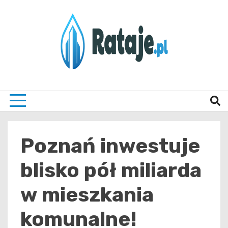
Skip
to
content
Informacje z Poznania i okolic
Rataj
Poznań inwestuje
blisko pół miliarda
w mieszkania
komunalne!