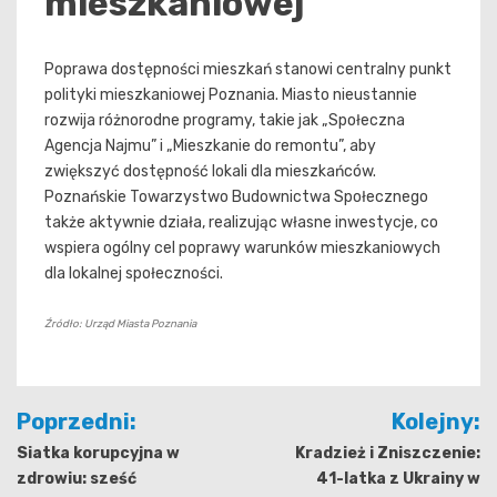
mieszkaniowej
Poprawa dostępności mieszkań stanowi centralny punkt
polityki mieszkaniowej Poznania. Miasto nieustannie
rozwija różnorodne programy, takie jak „Społeczna
Agencja Najmu” i „Mieszkanie do remontu”, aby
zwiększyć dostępność lokali dla mieszkańców.
Poznańskie Towarzystwo Budownictwa Społecznego
także aktywnie działa, realizując własne inwestycje, co
wspiera ogólny cel poprawy warunków mieszkaniowych
dla lokalnej społeczności.
Źródło: Urząd Miasta Poznania
Nawigacja
Poprzedni:
Kolejny:
wpisu
Siatka korupcyjna w
Kradzież i Zniszczenie:
zdrowiu: sześć
41-latka z Ukrainy w