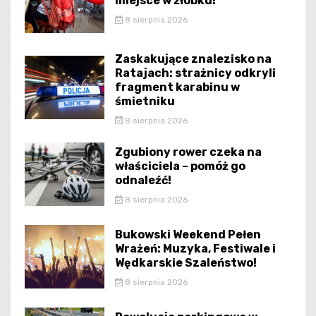
miejsce w żłobku!
8 sierpnia 2026
Zaskakujące znalezisko na
Ratajach: strażnicy odkryli
fragment karabinu w
śmietniku
8 sierpnia 2026
Zgubiony rower czeka na
właściciela – pomóż go
odnaleźć!
8 sierpnia 2026
Bukowski Weekend Pełen
Wrażeń: Muzyka, Festiwale i
Wędkarskie Szaleństwo!
8 sierpnia 2026