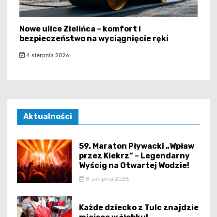
Nowe ulice Zielińca – komfort i
bezpieczeństwo na wyciągnięcie ręki
4 sierpnia 2026
Aktualności
59. Maraton Pływacki „Wpław
przez Kiekrz” – Legendarny
Wyścig na Otwartej Wodzie!
8 sierpnia 2026
Każde dziecko z Tulc znajdzie