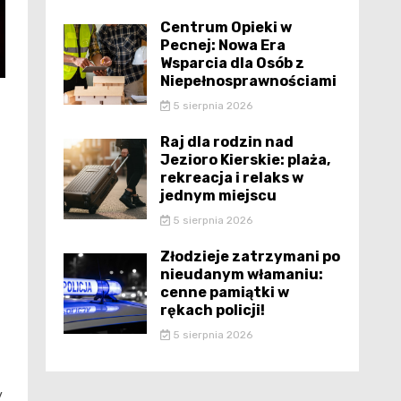
Centrum Opieki w
Pecnej: Nowa Era
Wsparcia dla Osób z
Niepełnosprawnościami
5 sierpnia 2026
Raj dla rodzin nad
Jezioro Kierskie: plaża,
rekreacja i relaks w
jednym miejscu
5 sierpnia 2026
Złodzieje zatrzymani po
nieudanym włamaniu:
cenne pamiątki w
rękach policji!
5 sierpnia 2026
y