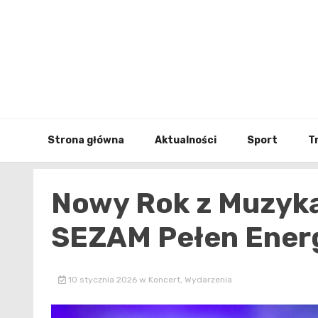
Skip
to
content
Strona główna
Aktualności
Sport
T
Nowy Rok z Muzyką
SEZAM Pełen Energ
10 stycznia 2026
w
Koncert
,
Wydarzenia