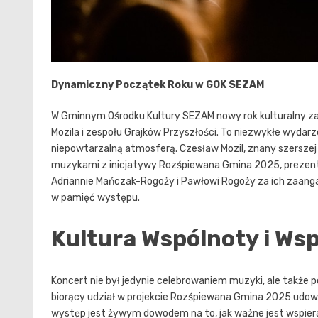
Dynamiczny Początek Roku w GOK SEZAM
W Gminnym Ośrodku Kultury SEZAM nowy rok kulturalny
Mozila i zespołu Grajków Przyszłości. To niezwykłe wydarz
niepowtarzalną atmosferą. Czesław Mozil, znany szerszej
muzykami z inicjatywy Rozśpiewana Gmina 2025, prezentu
Adriannie Mańczak-Rogoży i Pawłowi Rogoży za ich zaan
w pamięć występu.
Kultura Wspólnoty i Ws
Koncert nie był jedynie celebrowaniem muzyki, ale także p
biorący udział w projekcie Rozśpiewana Gmina 2025 udowodn
występ jest żywym dowodem na to, jak ważne jest wspieran