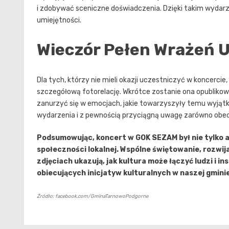
i zdobywać sceniczne doświadczenia. Dzięki takim wydarz
umiejętności.
Wieczór Pełen Wrażeń U
Dla tych, którzy nie mieli okazji uczestniczyć w koncerc
szczegółową fotorelację. Wkrótce zostanie ona opublikow
zanurzyć się w emocjach, jakie towarzyszyły temu wyją
wydarzenia i z pewnością przyciągną uwagę zarówno obecn
Podsumowując, koncert w GOK SEZAM był nie tylko
społeczności lokalnej. Wspólne świętowanie, rozwi
zdjęciach ukazują, jak kultura może łączyć ludzi i i
obiecujących inicjatyw kulturalnych w naszej gminie
Źródło: facebook.com/GminaTarnowoPodgorne