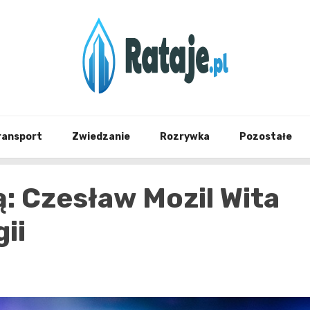
Informacje z Poznania i okolic
Rataj
ransport
Zwiedzanie
Rozrywka
Pozostałe
: Czesław Mozil Wita
ii