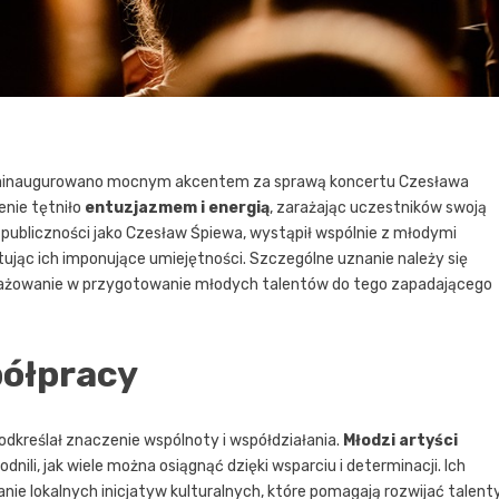
 zainaugurowano mocnym akcentem za sprawą koncertu Czesława
enie tętniło
entuzjazmem i energią
, zarażając uczestników swoją
 publiczności jako Czesław Śpiewa, wystąpił wspólnie z młodymi
jąc ich imponujące umiejętności. Szczególne uznanie należy się
gażowanie w przygotowanie młodych talentów do tego zapadającego
półpracy
odkreślał znaczenie wspólnoty i współdziałania.
Młodzi artyści
ili, jak wiele można osiągnąć dzięki wsparciu i determinacji. Ich
ie lokalnych inicjatyw kulturalnych, które pomagają rozwijać talent