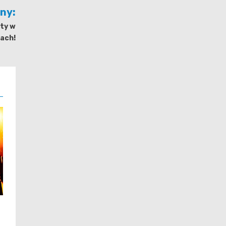
jny:
ty w
cach!