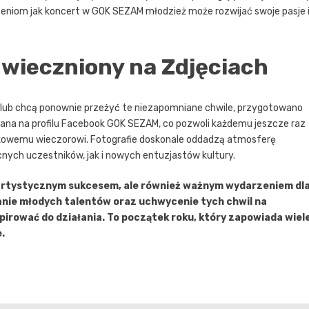
eniom jak koncert w GOK SEZAM młodzież może rozwijać swoje pasje 
wieczniony na Zdjęciach
ie, lub chcą ponownie przeżyć te niezapomniane chwile, przygotowano
ana na profilu Facebook GOK SEZAM, co pozwoli każdemu jeszcze raz
tkowemu wieczorowi. Fotografie doskonale oddadzą atmosferę
ych uczestników, jak i nowych entuzjastów kultury.
 artystycznym sukcesem, ale również ważnym wydarzeniem dl
janie młodych talentów oraz uchwycenie tych chwil na
nspirować do działania. To początek roku, który zapowiada wiel
.