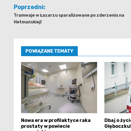
Nawigacja
Poprzedni:
wpisu
Tramwaje w Łazarzu sparaliżowane po zderzeniu na
Hetmańskiej!
POWIĄZANE TEMATY
Nowa era w profilaktyce raka
Dbaj o życi
prostaty w powiecie
Głęboczku