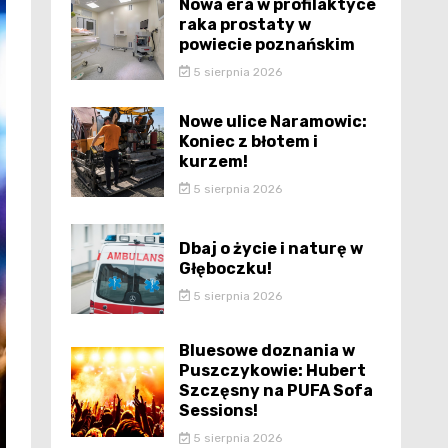
Nowa era w profilaktyce
raka prostaty w
powiecie poznańskim
5 sierpnia 2026
Nowe ulice Naramowic:
Koniec z błotem i
kurzem!
5 sierpnia 2026
Dbaj o życie i naturę w
Głęboczku!
5 sierpnia 2026
Bluesowe doznania w
Puszczykowie: Hubert
Szczęsny na PUFA Sofa
Sessions!
5 sierpnia 2026