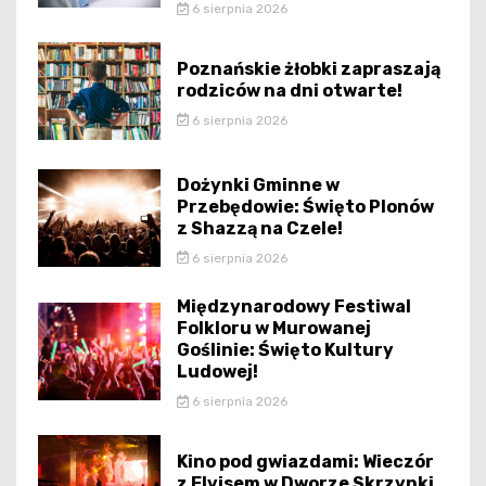
6 sierpnia 2026
Poznańskie żłobki zapraszają
rodziców na dni otwarte!
6 sierpnia 2026
Dożynki Gminne w
Przebędowie: Święto Plonów
z Shazzą na Czele!
6 sierpnia 2026
Międzynarodowy Festiwal
Folkloru w Murowanej
Goślinie: Święto Kultury
Ludowej!
6 sierpnia 2026
Kino pod gwiazdami: Wieczór
z Elvisem w Dworze Skrzynki