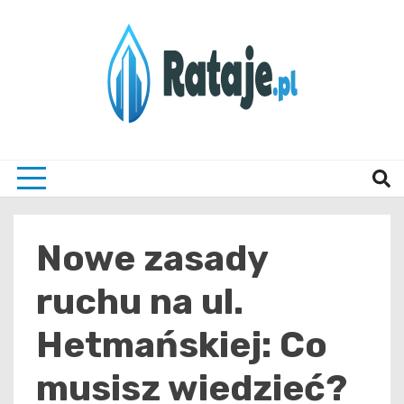
Skip
to
content
Informacje z Poznania i okolic
Rataj
Nowe zasady
ruchu na ul.
Hetmańskiej: Co
musisz wiedzieć?