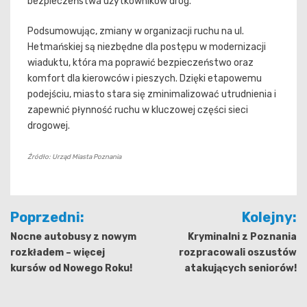
bezpieczeństwa użytkowników dróg.
Podsumowując, zmiany w organizacji ruchu na ul.
Hetmańskiej są niezbędne dla postępu w modernizacji
wiaduktu, która ma poprawić bezpieczeństwo oraz
komfort dla kierowców i pieszych. Dzięki etapowemu
podejściu, miasto stara się zminimalizować utrudnienia i
zapewnić płynność ruchu w kluczowej części sieci
drogowej.
Źródło: Urząd Miasta Poznania
Nawigacja
Poprzedni:
Kolejny:
wpisu
Nocne autobusy z nowym
Kryminalni z Poznania
rozkładem – więcej
rozpracowali oszustów
kursów od Nowego Roku!
atakujących seniorów!