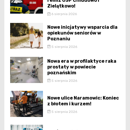
remiz OSP Chludowo i
Zielątkowo!
6 sierpnia 2026
Nowe inicjatywy wsparcia dla
opiekunów seniorów w
Poznaniu
5 sierpnia 2026
Nowa era w profilaktyce raka
prostaty w powiecie
poznańskim
5 sierpnia 2026
Nowe ulice Naramowic: Koniec
z błotem i kurzem!
5 sierpnia 2026