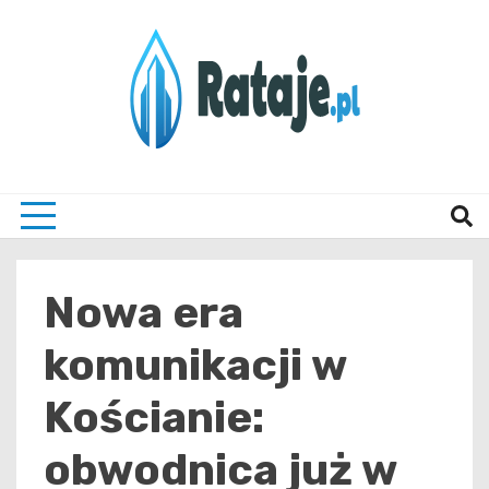
Skip
to
content
Informacje z Poznania i okolic
Rataj
Nowa era
komunikacji w
Kościanie:
obwodnica już w