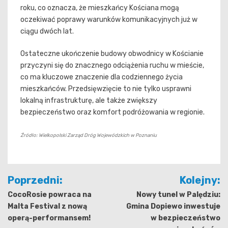
roku, co oznacza, że mieszkańcy Kościana mogą
oczekiwać poprawy warunków komunikacyjnych już w
ciągu dwóch lat.
Ostateczne ukończenie budowy obwodnicy w Kościanie
przyczyni się do znacznego odciążenia ruchu w mieście,
co ma kluczowe znaczenie dla codziennego życia
mieszkańców. Przedsięwzięcie to nie tylko usprawni
lokalną infrastrukturę, ale także zwiększy
bezpieczeństwo oraz komfort podróżowania w regionie.
Źródło: Wielkopolski Zarząd Dróg Wojewódzkich w Poznaniu
Nawigacja
Poprzedni:
Kolejny:
wpisu
CocoRosie powraca na
Nowy tunel w Palędziu:
Malta Festival z nową
Gmina Dopiewo inwestuje
operą-performansem!
w bezpieczeństwo