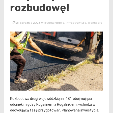
rozbudowę!
21 stycznia 2026
w
Budownictwo
,
Infrastruktura
,
Transport
Rozbudowa drogi wojewódzkiej nr 431, obejmująca
odcinek między Rogalinem a Rogalinkiem, wchodzi w
decydującą fazę przygotowań. Planowana inwestycja,