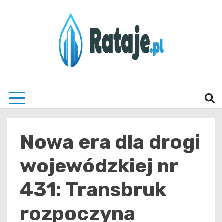
Skip
to
content
Informacje z Poznania i okolic
Rataj
Nowa era dla drogi
wojewódzkiej nr
431: Transbruk
rozpoczyna