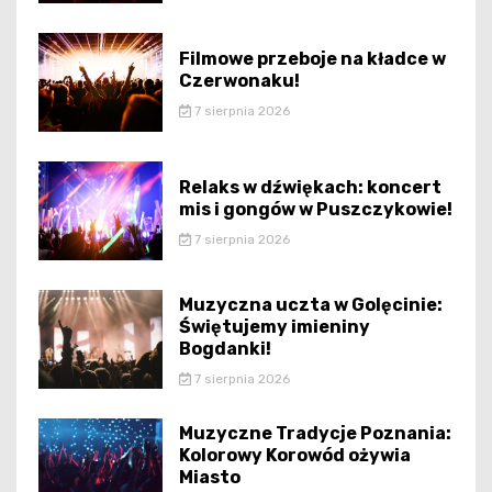
Filmowe przeboje na kładce w
Czerwonaku!
7 sierpnia 2026
Relaks w dźwiękach: koncert
mis i gongów w Puszczykowie!
7 sierpnia 2026
Muzyczna uczta w Golęcinie:
Świętujemy imieniny
Bogdanki!
7 sierpnia 2026
Muzyczne Tradycje Poznania:
Kolorowy Korowód ożywia
Miasto