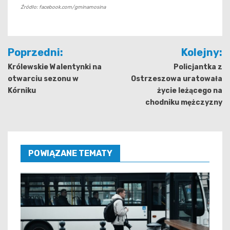
Źródło: facebook.com/gminamosina
Nawigacja
Poprzedni:
Kolejny:
wpisu
Królewskie Walentynki na
Policjantka z
otwarciu sezonu w
Ostrzeszowa uratowała
Kórniku
życie leżącego na
chodniku mężczyzny
POWIĄZANE TEMATY