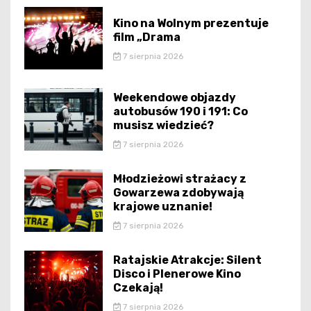
Kino na Wolnym prezentuje
film „Drama
7 sierpnia 2026
Weekendowe objazdy
autobusów 190 i 191: Co
musisz wiedzieć?
7 sierpnia 2026
Młodzieżowi strażacy z
Gowarzewa zdobywają
krajowe uznanie!
7 sierpnia 2026
Ratajskie Atrakcje: Silent
Disco i Plenerowe Kino
Czekają!
7 sierpnia 2026