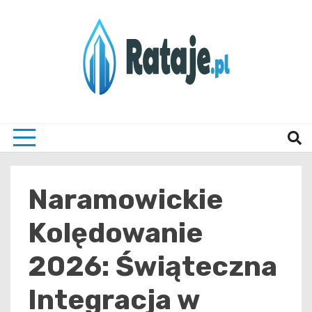
Skip
to
content
Informacje z Poznania i okolic
Rataj
Naramowickie
Kolędowanie
2026: Świąteczna
Integracja w