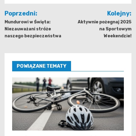
Nawigacja
Poprzedni:
Kolejny:
wpisu
Mundurowi w Święta:
Aktywnie pożegnaj 2025
Niezauważani stróże
na Sportowym
naszego bezpieczeństwa
Weekendzie!
POWIĄZANE TEMATY