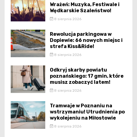
Wrażeń: Muzyka, Festiwale i
Wędkarskie Szaleństwo!
8 sierpnia 2026
Rewolucja parkingowa w
Dopiewie: 66 nowych miejsc i
strefa Kiss&Ride!
8 sierpnia 2026
Odkryj skarby powiatu
poznańskiego: 17 gmin, które
musisz zobaczyć latem!
8 sierpnia 2026
Tramwaje w Poznaniu na
wstrzymaniu! Utrudnienia po
wykolejeniu na Miłostowie
8 sierpnia 2026