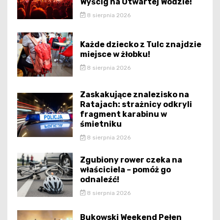
Wyścig na Otwartej Wodzie!
8 sierpnia 2026
Każde dziecko z Tulc znajdzie
miejsce w żłobku!
8 sierpnia 2026
Zaskakujące znalezisko na
Ratajach: strażnicy odkryli
fragment karabinu w
śmietniku
8 sierpnia 2026
Zgubiony rower czeka na
właściciela – pomóż go
odnaleźć!
8 sierpnia 2026
Bukowski Weekend Pełen