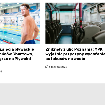
zajęcia pływackie
Zniknęły z ulic Poznania: MPK
kańców Chartowo,
wyjaśnia przyczyny wycofani
grze na Pływalni
autobusów na wodór
6 marca 2025
25
rataje.pl - wszelkie prawa zastrzeżone