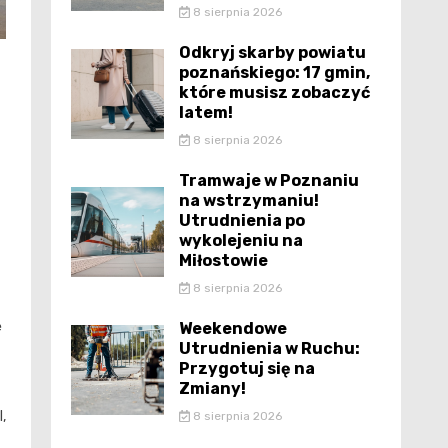
8 sierpnia 2026
Odkryj skarby powiatu
poznańskiego: 17 gmin,
które musisz zobaczyć
latem!
8 sierpnia 2026
Tramwaje w Poznaniu
na wstrzymaniu!
Utrudnienia po
wykolejeniu na
Miłostowie
8 sierpnia 2026
ę
Weekendowe
Utrudnienia w Ruchu:
Przygotuj się na
Zmiany!
,
8 sierpnia 2026