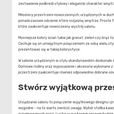
zestawienie podkreśli stylowy i elegancki charakter wnętr
Miłośnicy przestrzeni nowoczesnych, urządzonych w duchu 
ponadczasowe odcienie, które rozjaśnią wnętrze. Proste f
które zaakcentuje nowoczesny wystrój salonu.
Mocniejsze kolory ścian takie jak granat, zieleń czy brą
Cechuje się on umiejętnym połączeniem ze sobą wielu styl
prezentować się w takiej kolorystyce.
W salonie urządzonym w stylu skandynawskim doskonale spra
Domowe rośliny oraz wyposażenie i akcesoria wykonane z ln
przestrzeni zaakcentuje również odpowiednio dobrane oświet
Stwórz wyjątkową prze
Urządzanie salonu to połączenie wyjątkowego designu i prak
wygodne – na to warto zwrócić uwagę. Wybór stolika kawo
przyjmowanych gości. Lustro w gustownej oprawie będzie