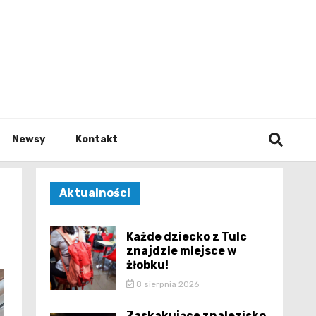
e.pl
Newsy
Kontakt
Aktualności
Każde dziecko z Tulc
znajdzie miejsce w
żłobku!
8 sierpnia 2026
Zaskakujące znalezisko