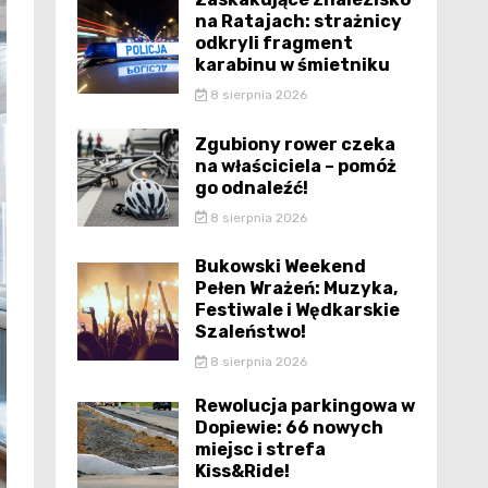
na Ratajach: strażnicy
odkryli fragment
karabinu w śmietniku
8 sierpnia 2026
Zgubiony rower czeka
na właściciela – pomóż
go odnaleźć!
8 sierpnia 2026
Bukowski Weekend
Pełen Wrażeń: Muzyka,
Festiwale i Wędkarskie
Szaleństwo!
8 sierpnia 2026
Rewolucja parkingowa w
Dopiewie: 66 nowych
miejsc i strefa
Kiss&Ride!