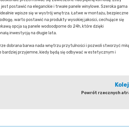
 jest postawić na eleganckie i trwałe panele winylowe. Szeroka gama
 idealnie wpisze się w wystrój wnętrza. Łatwe w montażu, bezpieczne 
dłogę, warto postawić na produkty wysokiej jakości, cechujące się
iekawą opcja są panele wodoodporne do 24h, które dzięki
ałą inwestycją na długie lata.
brze dobrana barwa nada wnętrzu przytulności i pozwoli stworzyć mił
e bardziej przyjemne, kiedy będą się odbywać w estetycznym i
Kole
Powrót rzecznych atra