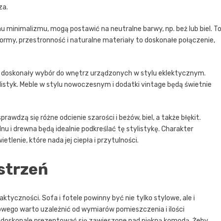
za.
minimalizmu, mogą postawić na neutralne barwy, np. beż lub biel. T
ormy, przestronność i naturalne materiały to doskonałe połączenie,
z to doskonały wybór do wnętrz urządzonych w stylu eklektycznym.
istyk. Meble w stylu nowoczesnym i dodatki vintage będą świetnie
wdzą się różne odcienie szarości i beżów, biel, a także błękit.
u i drewna będą idealnie podkreślać tę stylistykę. Charakter
lenie, które nada jej ciepła i przytulności.
strzeń
tyczności. Sofa i fotele powinny być nie tylko stylowe, ale i
wego warto uzależnić od wymiarów pomieszczenia i ilości
 doskonale prezentować się zawieszone nad piękną komodą. Żeby