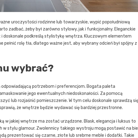
żne uroczystości rodzinne lub towarzyskie, wypić popołudniową
rto zadbać, żeby był zarówno stylowy, jak i funkcjonalny. Eleganckie
t i doskonale podkreślą stylistykę wnętrza. Kluczowym elementem
e pełnić rolę tła, dlatego ważne jest, aby wybrany odcień był spójny z
onu wybrać?
 odpowiadającą potrzebom i preferencjom. Bogata paleta
 zamaskowanie jego ewentualnych niedoskonałości. Za pomocą
zyć lub rozjaśnić pomieszczenie. W tym celu doskonale sprawdzą si
m sprawią, że wnętrze będzie wydawać się bardziej przestronne.
ką w jakiej wnętrze ma zostać urządzone. Blask, elegancja i luksus to
w stylu glamour. Zwolennicy takiego wystroju mogą postawić na biel
będą prezentować się czarne, złote lub srebrne meble i dodatki. Takie