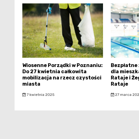
Wiosenne Porządki w Poznaniu:
Bezpłatne 
Do 27 kwietnia całkowita
dla miesz
mobilizacja na rzecz czystości
Rataje i Że
miasta
Rataje
7 kwietnia 2025
27 marca 20