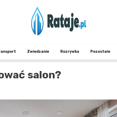
Informacje z Poznania i okolic
Rataj
ransport
Zwiedzanie
Rozrywka
Pozostałe
lować salon?