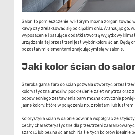
Salon to pomieszczenie, w którym można zorganizować wa
kawę czy zrelaksować się po ciężkim dniu. Aranżując go, wa
wyposażenie i pasujące dodatki stworzą wyjątkowy klima
urządzania tej przestrzeni jest wybór koloru ścian. Będą on
pozostałymi elementami znajdującymi się w salonie.
Jaki kolor ścian do sal
Szeroka gama farb do ścian pozwala stworzyć przestrzeń
kolorystyczna umożliwi podkreślenie zalet wnętrza oraz
odpowiedniego zestawienia barw można optycznie powięks
jasne kolory, które w połączeniu np. z roletami lub lustre
Kolorystyka ścian w salonie powinna współgrać ze stylisty
cechy charakterystyczne dla przestrzeni zaaranżowanych 
szarość lub beż na ścianach. Na tle tych kolorów idealnie 