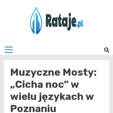
Skip
to
content
Informacje z Poznania i okolic
Rataj
Muzyczne Mosty:
„Cicha noc” w
wielu językach w
Poznaniu