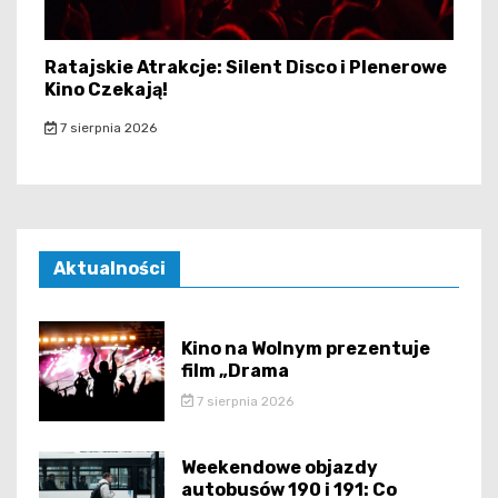
Ratajskie Atrakcje: Silent Disco i Plenerowe
Kino Czekają!
7 sierpnia 2026
Aktualności
Kino na Wolnym prezentuje
film „Drama
7 sierpnia 2026
Weekendowe objazdy
autobusów 190 i 191: Co