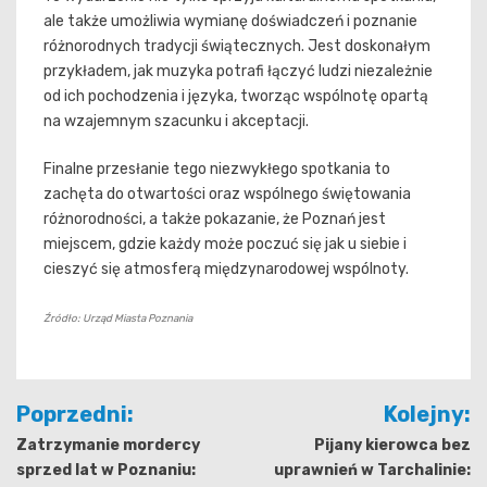
ale także umożliwia wymianę doświadczeń i poznanie
różnorodnych tradycji świątecznych. Jest doskonałym
przykładem, jak muzyka potrafi łączyć ludzi niezależnie
od ich pochodzenia i języka, tworząc wspólnotę opartą
na wzajemnym szacunku i akceptacji.
Finalne przesłanie tego niezwykłego spotkania to
zachęta do otwartości oraz wspólnego świętowania
różnorodności, a także pokazanie, że Poznań jest
miejscem, gdzie każdy może poczuć się jak u siebie i
cieszyć się atmosferą międzynarodowej wspólnoty.
Źródło: Urząd Miasta Poznania
Nawigacja
Poprzedni:
Kolejny:
wpisu
Zatrzymanie mordercy
Pijany kierowca bez
sprzed lat w Poznaniu:
uprawnień w Tarchalinie: