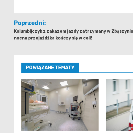
Nawigacja
Poprzedni:
wpisu
Kolumbijczyk z zakazem jazdy zatrzymany w Zbąszyniu
nocna przejażdżka kończy się w celi!
POWIĄZANE TEMATY