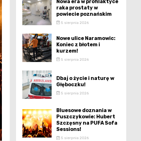
Nowa era w profilaktyce
raka prostaty w
powiecie poznańskim
5 sierpnia 2026
Nowe ulice Naramowic:
Koniec z błotem i
kurzem!
5 sierpnia 2026
Dbaj o życie i naturę w
Głęboczku!
5 sierpnia 2026
Bluesowe doznania w
Puszczykowie: Hubert
Szczęsny na PUFA Sofa
Sessions!
5 sierpnia 2026