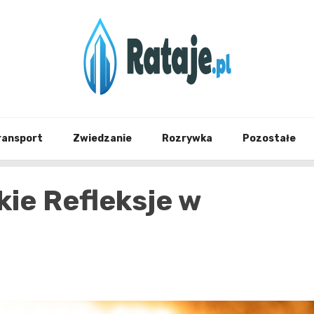
Informacje z Poznania i okolic
Rataj
ransport
Zwiedzanie
Rozrywka
Pozostałe
ie Refleksje w