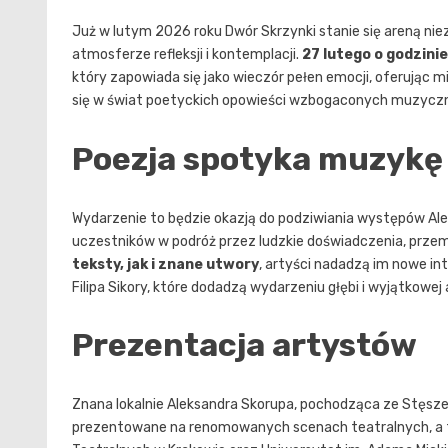
Już w lutym 2026 roku Dwór Skrzynki stanie się areną nie
atmosferze refleksji i kontemplacji.
27 lutego o godzinie
który zapowiada się jako wieczór pełen emocji, oferując 
się w świat poetyckich opowieści wzbogaconych muzyczn
Poezja spotyka muzykę
Wydarzenie to będzie okazją do podziwiania występów Aleks
uczestników w podróż przez ludzkie doświadczenia, przemi
teksty, jak i znane utwory
, artyści nadadzą im nowe i
Filipa Sikory, które dodadzą wydarzeniu głębi i wyjątkowej
Prezentacja artystów
Znana lokalnie Aleksandra Skorupa, pochodząca ze Stęszew
prezentowane na renomowanych scenach teatralnych, a t