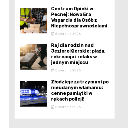
Centrum Opieki w
Pecnej: Nowa Era
Wsparcia dla Osób z
Niepełnosprawnościami
5 sierpnia 2026
Raj dla rodzin nad
Jezioro Kierskie: plaża,
rekreacja i relaks w
jednym miejscu
5 sierpnia 2026
Złodzieje zatrzymani po
nieudanym włamaniu:
cenne pamiątki w
rękach policji!
5 sierpnia 2026