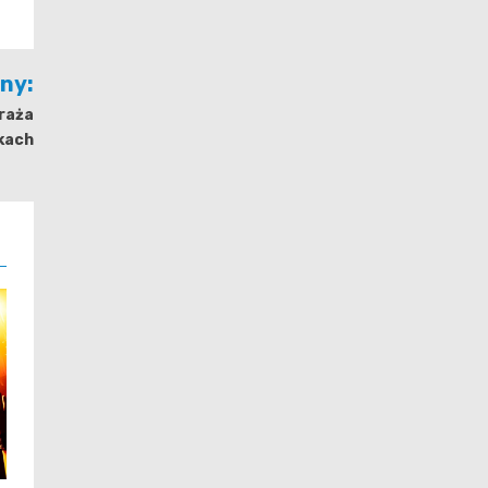
jny:
raża
kach