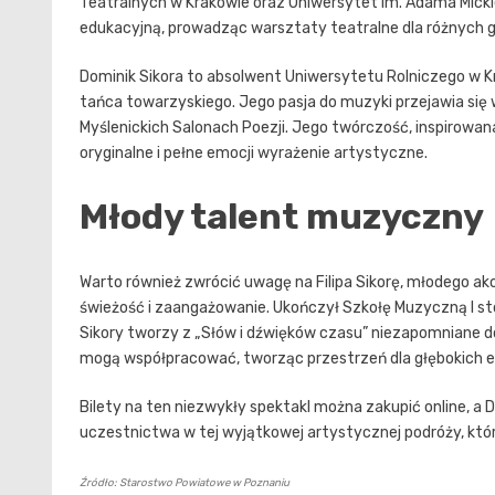
Teatralnych w Krakowie oraz Uniwersytet im. Adama Micki
edukacyjną, prowadząc warsztaty teatralne dla różnych 
Dominik Sikora to absolwent Uniwersytetu Rolniczego w Kr
tańca towarzyskiego. Jego pasja do muzyki przejawia się
Myślenickich Salonach Poezji. Jego twórczość, inspirowan
oryginalne i pełne emocji wyrażenie artystyczne.
Młody talent muzyczny
Warto również zwrócić uwagę na Filipa Sikorę, młodego a
świeżość i zaangażowanie. Ukończył Szkołę Muzyczną I sto
Sikory tworzy z „Słów i dźwięków czasu” niezapomniane d
mogą współpracować, tworząc przestrzeń dla głębokich emoc
Bilety na ten niezwykły spektakl można zakupić online, 
uczestnictwa w tej wyjątkowej artystycznej podróży, kt
Źródło: Starostwo Powiatowe w Poznaniu