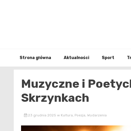
Skip
to
content
Strona główna
Aktualności
Sport
T
Muzyczne i Poetyck
Skrzynkach
23 grudnia 2025
w
Kultura
,
Poezja
,
Wydarzenia