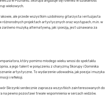
ewicza w Poznaniu. Skorupa angażuje się również w działalność
grup wiekowych.
akowie, ale przede wszystkim uzdolniony gitarzysta i entuzjasta
 w różnorodnych projektach artystycznych oraz występach, m.in. w
a zarówno muzyką alternatywną, jak i poezją, jest uznawana za
kompaniatora, który pomimo młodego wieku wnosi do spektaklu
pnia, a jego talent w połączeniu z charyzmą Skorupy i Dominika
oznanie artystyczne. To wydarzenie udowadnia, jak poezja i muzyka
ji i refleksji.
a Dwór Skrzynki serdecznie zaprasza wszystkich zainteresowanych do
óra na pewno pozostawi trwałe wspomnienia w sercach widzów.