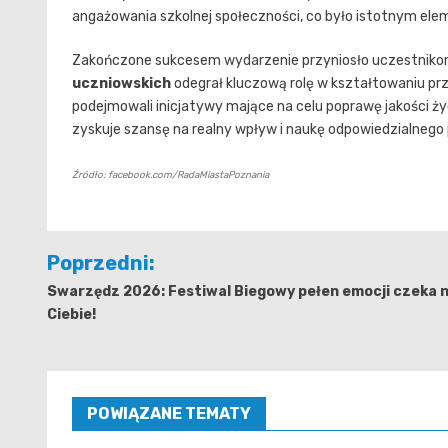
angażowania szkolnej społeczności, co było istotnym el
Zakończone sukcesem wydarzenie przyniosło uczestnikom 
uczniowskich
odegrał kluczową rolę w kształtowaniu przy
podejmowali inicjatywy mające na celu poprawę jakości ż
zyskuje szansę na realny wpływ i naukę odpowiedzialneg
Źródło: facebook.com/RadaMiastaPoznania
Nawigacja
Poprzedni:
wpisu
Swarzędz 2026: Festiwal Biegowy pełen emocji czeka 
Ciebie!
POWIĄZANE TEMATY