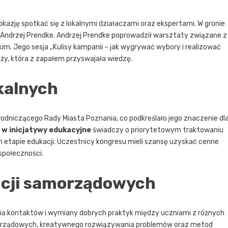
azję spotkać się z lokalnymi działaczami oraz ekspertami. W gronie
z Andrzej Prendke. Andrzej Prendke poprowadził warsztaty związane z
. Jego sesja „Kulisy kampanii – jak wygrywać wybory i realizować
eży, która z zapałem przyswajała wiedzę.
kalnych
niczącego Rady Miasta Poznania, co podkreślało jego znaczenie dl
w inicjatywy edukacyjne
świadczy o priorytetowym traktowaniu
m etapie edukacji. Uczestnicy kongresu mieli szansę uzyskać cenne
 społeczności.
cji samorządowych
nia kontaktów i wymiany dobrych praktyk między uczniami z różnych
orządowych, kreatywnego rozwiązywania problemów oraz metod