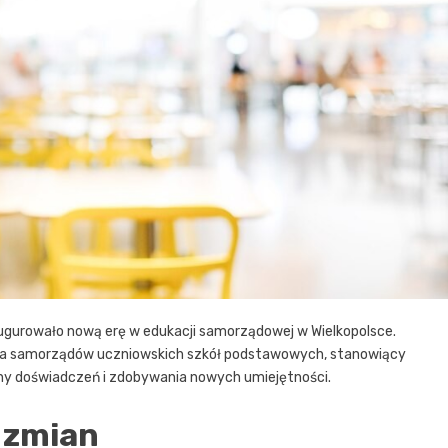
ugurowało nową erę w edukacji samorządowej w Wielkopolsce.
dla samorządów uczniowskich szkół podstawowych, stanowiący
any doświadczeń i zdobywania nowych umiejętności.
y zmian