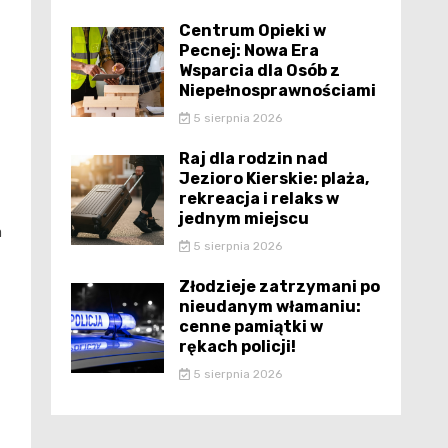
Centrum Opieki w
Pecnej: Nowa Era
Wsparcia dla Osób z
Niepełnosprawnościami
5 sierpnia 2026
Raj dla rodzin nad
Jezioro Kierskie: plaża,
rekreacja i relaks w
jednym miejscu
a
5 sierpnia 2026
Złodzieje zatrzymani po
nieudanym włamaniu:
cenne pamiątki w
rękach policji!
5 sierpnia 2026