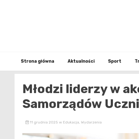
Skip
to
content
Strona główna
Aktualności
Sport
T
Młodzi liderzy w ak
Samorządów Uczni
11 grudnia 2025
w
Edukacja
,
Wydarzenia