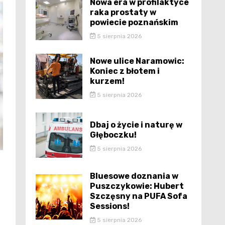
Nowa era w profilaktyce
raka prostaty w
powiecie poznańskim
5 sierpnia 2026
Nowe ulice Naramowic:
Koniec z błotem i
kurzem!
5 sierpnia 2026
Dbaj o życie i naturę w
Głęboczku!
5 sierpnia 2026
Bluesowe doznania w
Puszczykowie: Hubert
Szczęsny na PUFA Sofa
Sessions!
5 sierpnia 2026