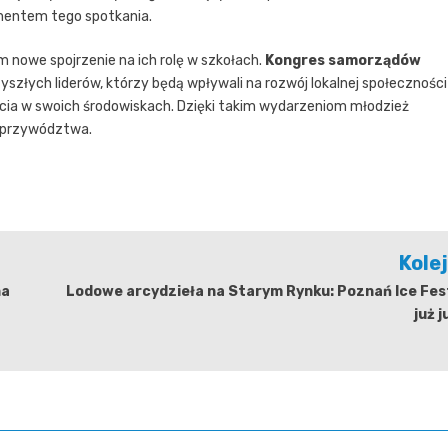
ementem tego spotkania.
nowe spojrzenie na ich rolę w szkołach.
Kongres samorządów
szłych liderów, którzy będą wpływali na rozwój lokalnej społeczności 
ycia w swoich środowiskach. Dzięki takim wydarzeniom młodzież
o przywództwa.
Kole
na
Lodowe arcydzieła na Starym Rynku: Poznań Ice Fes
już j