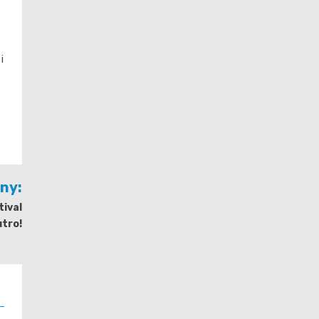
i
jny:
tival
utro!