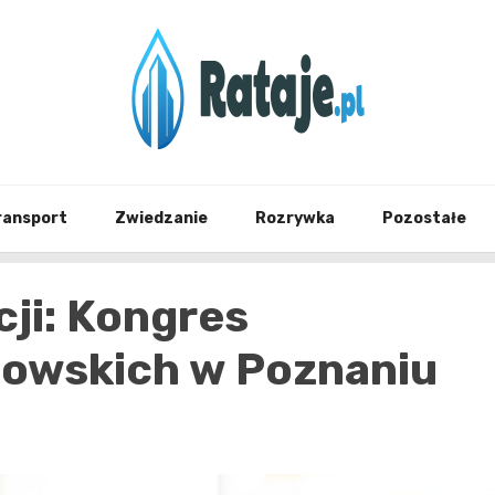
Informacje z Poznania i okolic
Rataj
ransport
Zwiedzanie
Rozrywka
Pozostałe
cji: Kongres
owskich w Poznaniu