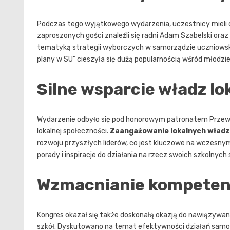
Podczas tego wyjątkowego wydarzenia, uczestnicy mieli ok
zaproszonych gości znaleźli się radni Adam Szabelski ora
tematyką strategii wyborczych w samorządzie uczniowskim
plany w SU” cieszyła się dużą popularnością wśród młodzi
Silne wsparcie władz lo
Wydarzenie odbyło się pod honorowym patronatem Przewod
lokalnej społeczności.
Zaangażowanie lokalnych władz 
rozwoju przyszłych liderów, co jest kluczowe na wczesny
porady i inspiracje do działania na rzecz swoich szkolnych
Wzmacnianie kompeten
Kongres okazał się także doskonałą okazją do nawiązywa
szkół. Dyskutowano na temat efektywności działań sam