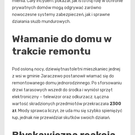
mienia. Cały incydent pokazał, jak istotną rolę w ochronie
prywatnych domów mogą odgrywać zarówno
nowoczesne systemy zabezpieczeń, jak i sprawne
działania służb mundurowych.
Włamanie do domu w
trakcie remontu
Pod osłoną nocy, dziewiętnastoletni mieszkaniec jednej
z wsi w gminie Jaraczewo postanowił włamać się do
remontowanego domu jednorodzinnego. Po sforsowaniu
drzwi tarasowych wszedł do środka i wyniósł sprzęt
elektroniczny – telewizor oraz odkurzacz. Łączna
wartość skradzionych przedmiotów przekraczała
2300
zł
. Młody sprawca liczył, że uda mu się szybko spieniężyć
łup, jednak nie przewidział skutków swoich działań.