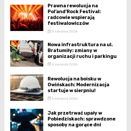
Prawna rewolucja na
Pol’and’Rock Festival:
radcowie wspierają
festiwalowiczów
6 sierpnia 2026
Nowa infrastruktura na ul.
Bratumiły: zmiany w
organizacji ruchu i parkingu
6 sierpnia 2026
Rewolucja na boisku w
Owińskach: Modernizacja
startuje w sierpniu!
6 sierpnia 2026
Jak przetrwać upały w
Pobiedziskach: sprawdzone
sposoby na gorące dni