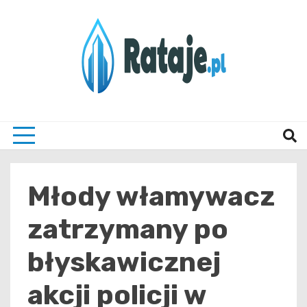
Skip
to
content
Informacje z Poznania i okolic
Rataj
Młody włamywacz
zatrzymany po
błyskawicznej
akcji policji w