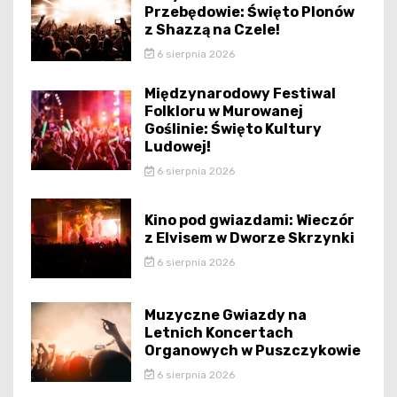
Przebędowie: Święto Plonów
z Shazzą na Czele!
6 sierpnia 2026
Międzynarodowy Festiwal
Folkloru w Murowanej
Goślinie: Święto Kultury
Ludowej!
6 sierpnia 2026
Kino pod gwiazdami: Wieczór
z Elvisem w Dworze Skrzynki
6 sierpnia 2026
Muzyczne Gwiazdy na
Letnich Koncertach
Organowych w Puszczykowie
6 sierpnia 2026