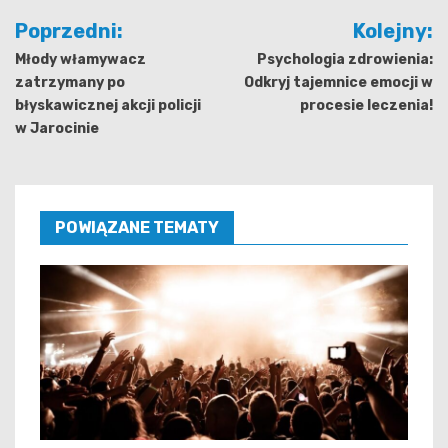
Nawigacja
Poprzedni:
Kolejny:
wpisu
Młody włamywacz
Psychologia zdrowienia:
zatrzymany po
Odkryj tajemnice emocji w
błyskawicznej akcji policji
procesie leczenia!
w Jarocinie
POWIĄZANE TEMATY