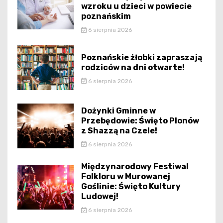
wzroku u dzieci w powiecie
poznańskim
6 sierpnia 2026
Poznańskie żłobki zapraszają
rodziców na dni otwarte!
6 sierpnia 2026
Dożynki Gminne w
Przebędowie: Święto Plonów
z Shazzą na Czele!
6 sierpnia 2026
Międzynarodowy Festiwal
Folkloru w Murowanej
Goślinie: Święto Kultury
Ludowej!
6 sierpnia 2026