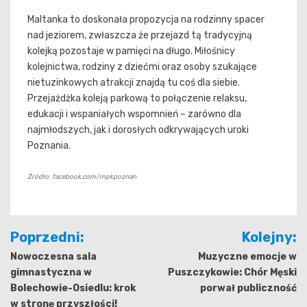
Maltanka to doskonała propozycja na rodzinny spacer
nad jeziorem, zwłaszcza że przejazd tą tradycyjną
kolejką pozostaje w pamięci na długo. Miłośnicy
kolejnictwa, rodziny z dziećmi oraz osoby szukające
nietuzinkowych atrakcji znajdą tu coś dla siebie.
Przejażdżka koleją parkową to połączenie relaksu,
edukacji i wspaniałych wspomnień – zarówno dla
najmłodszych, jak i dorosłych odkrywających uroki
Poznania.
Źródło: facebook.com/mpkpoznan
Nawigacja
Poprzedni:
Kolejny:
wpisu
Nowoczesna sala
Muzyczne emocje w
gimnastyczna w
Puszczykowie: Chór Męski
Bolechowie-Osiedlu: krok
porwał publiczność
w stronę przyszłości!