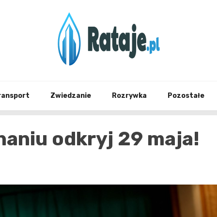
Informacje z Poznania i okolic
Rataj
ransport
Zwiedzanie
Rozrywka
Pozostałe
aniu odkryj 29 maja!