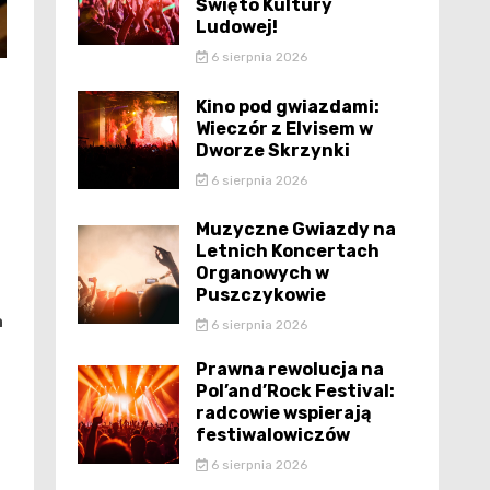
Święto Kultury
Ludowej!
6 sierpnia 2026
Kino pod gwiazdami:
Wieczór z Elvisem w
Dworze Skrzynki
6 sierpnia 2026
Muzyczne Gwiazdy na
Letnich Koncertach
Organowych w
Puszczykowie
a
6 sierpnia 2026
Prawna rewolucja na
Pol’and’Rock Festival:
radcowie wspierają
festiwalowiczów
6 sierpnia 2026