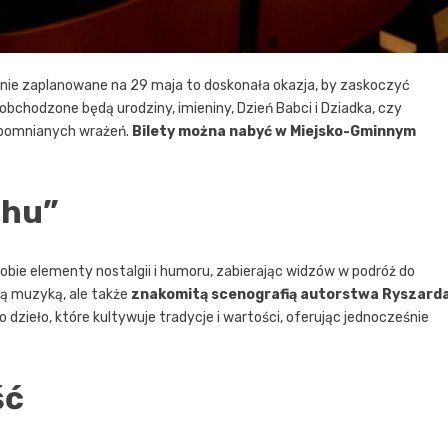
rzenie zaplanowane na 29 maja to doskonała okazja, by zaskoczyć
bchodzone będą urodziny, imieniny, Dzień Babci i Dziadka, czy
apomnianych wrażeń.
Bilety można nabyć w Miejsko-Gminnym
chu”
sobie elementy nostalgii i humoru, zabierając widzów w podróż do
ącą muzyką, ale także
znakomitą scenografią autorstwa Ryszard
dzieło, które kultywuje tradycje i wartości, oferując jednocześnie
ść