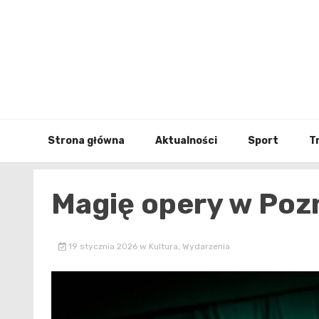
Skip
to
content
Strona główna
Aktualności
Sport
T
Magię opery w Pozn
19 stycznia 2026
w
Kultura
,
Wydarzenia