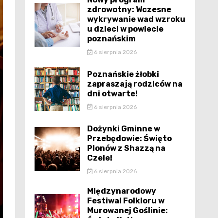
zdrowotny: Wczesne
wykrywanie wad wzroku
u dzieci w powiecie
poznańskim
6 sierpnia 2026
Poznańskie żłobki
zapraszają rodziców na
dni otwarte!
6 sierpnia 2026
Dożynki Gminne w
Przebędowie: Święto
Plonów z Shazzą na
Czele!
6 sierpnia 2026
Międzynarodowy
Festiwal Folkloru w
Murowanej Goślinie: