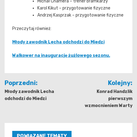
Michał Chamera – trener bramkarzy
Karol Kikut – przygotowanie fizyczne
Andrzej Kasprzak – przygotowanie fizyczne
Przeczytaj również:
Młody zawodnik Lecha odchodzi do Miedzi
Walkower na inaugurację żużlowego sezonu.
Nawigacja
Poprzedni:
Kolejny:
wpisu
Młody zawodnik Lecha
Konrad Handzlik
odchodzi do Miedzi
pierwszym
wzmocnieniem Warty
POWIĄZANE TEMATY