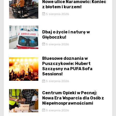
Nowe ulice Naramowic: Koniec
z błotem i kurzem!
5 sierpnia 2026
Dbaj o życie i naturę w
Głęboczku!
5 sierpnia 2026
Bluesowe doznania w
Puszczykowie: Hubert
Szczęsny na PUFA Sofa
Sessions!
5 sierpnia 2026
Centrum Opieki w Pecnej:
Nowa Era Wsparcia dla Osób z
Niepełnosprawnościami
5 sierpnia 2026