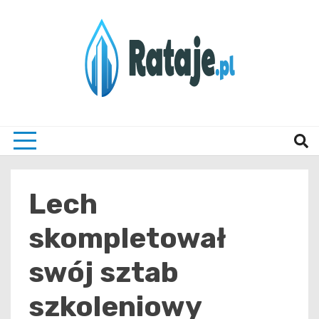
Skip
to
content
Informacje z Poznania i okolic
Rataj
Lech
skompletował
swój sztab
szkoleniowy