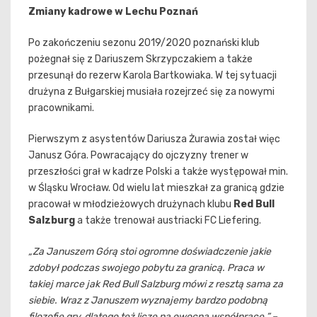
Zmiany kadrowe w Lechu Poznań
Po zakończeniu sezonu 2019/2020 poznański klub
pożegnał się z Dariuszem Skrzypczakiem a także
przesunął do rezerw Karola Bartkowiaka. W tej sytuacji
drużyna z Bułgarskiej musiała rozejrzeć się za nowymi
pracownikami.
Pierwszym z asystentów Dariusza Żurawia został więc
Janusz Góra. Powracający do ojczyzny trener w
przeszłości grał w kadrze Polski a także występował min.
w Śląsku Wrocław. Od wielu lat mieszkał za granicą gdzie
pracował w młodzieżowych drużynach klubu
Red Bull
Salzburg
a także trenował austriacki FC Liefering.
„Za Januszem Górą stoi ogromne doświadczenie jakie
zdobył podczas swojego pobytu za granicą. Praca w
takiej marce jak Red Bull Salzburg mówi z resztą sama za
siebie. Wraz z Januszem wyznajemy bardzo podobną
filozofię gry, dlatego też liczę na owocną współpracę.” –