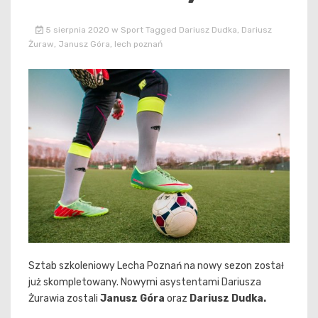
5 sierpnia 2020
w
Sport
Tagged
Dariusz Dudka
,
Dariusz
Żuraw
,
Janusz Góra
,
lech poznań
Sztab szkoleniowy Lecha Poznań na nowy sezon został
już skompletowany. Nowymi asystentami Dariusza
Żurawia zostali
Janusz Góra
oraz
Dariusz Dudka.