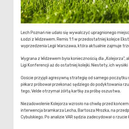
Lech Poznań nie udało się wywalczyć upragnionego miejsc
Łodzi z Widzewem. Remis 1:1 w przedostatniej kolejce Eks
wyprzedzenia Legii Warszawa, która aktualnie zajmuje trze
Wygrana z Widzewem była koniecznością dla „Kolejorza”, a
Ligi Konferencji aż do ostatniej kolejki. Niestety, ich wysił
Goście przyjęli agresywną strategię od samego początku 
piłkarz próbował przekonać sędziego do podyktowania rzutu
tego, Velde otrzymał żółtą kartkę za próbę oszustwa.
Niezadowolenie Kolejorza wzrosło na chwilę przed końcem
interwencja bramkarza Lecha, Bartosza Mrozka, na przedpo
Cybulskiego. Po analizie VAR sędzia zadecydował o rzucie