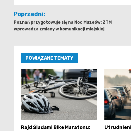
Nawigacja
Poprzedni:
wpisu
Poznań przygotowuje się na Noc Muzeów: ZTM
wprowadza zmiany w komunikacji miejskiej
POWIĄZANE TEMATY
Rajd Śladami Bike Maratonu:
Utrudnien