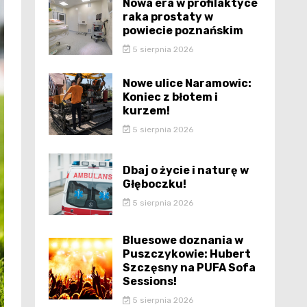
Nowa era w profilaktyce
raka prostaty w
powiecie poznańskim
5 sierpnia 2026
Nowe ulice Naramowic:
Koniec z błotem i
kurzem!
5 sierpnia 2026
Dbaj o życie i naturę w
Głęboczku!
5 sierpnia 2026
Bluesowe doznania w
Puszczykowie: Hubert
Szczęsny na PUFA Sofa
Sessions!
5 sierpnia 2026