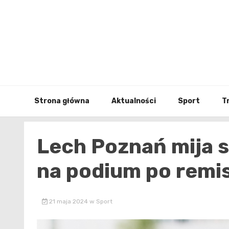
Skip
to
content
Strona główna
Aktualności
Sport
T
Lech Poznań mija s
na podium po remi
21 maja 2024
w
Sport