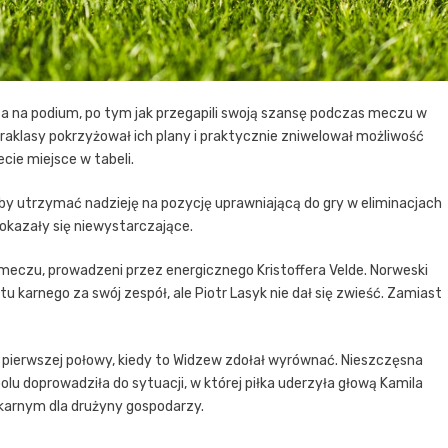
a na podium, po tym jak przegapili swoją szansę podczas meczu w
traklasy pokrzyżował ich plany i praktycznie zniwelował możliwość
cie miejsce w tabeli.
by utrzymać nadzieję na pozycję uprawniającą do gry w eliminacjach
ki okazały się niewystarczające.
meczu, prowadzeni przez energicznego Kristoffera Velde. Norweski
 karnego za swój zespół, ale Piotr Lasyk nie dał się zwieść. Zamiast
 pierwszej połowy, kiedy to Widzew zdołał wyrównać. Nieszczęsna
lu doprowadziła do sytuacji, w której piłka uderzyła głową Kamila
 karnym dla drużyny gospodarzy.