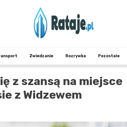
Informacje z Poznania i okolic
Rataj
ransport
Zwiedzanie
Rozrywka
Pozostałe
ię z szansą na miejsce
sie z Widzewem