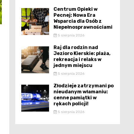
Centrum Opieki w
Pecnej: Nowa Era
Wsparcia dla Osób z
Niepełnosprawnościami
5 sierpnia 2026
Raj dla rodzin nad
Jezioro Kierskie: plaża,
rekreacja i relaks w
jednym miejscu
5 sierpnia 2026
Złodzieje zatrzymani po
nieudanym włamaniu:
cenne pamiątki w
rękach policji!
5 sierpnia 2026