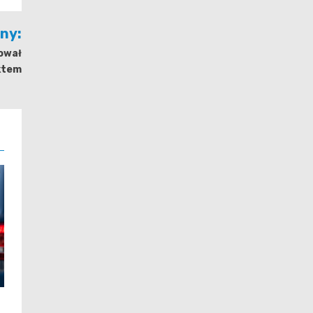
jny:
kował
ktem