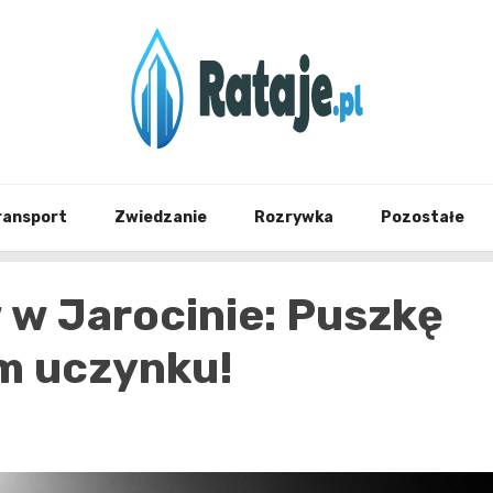
Informacje z Poznania i okolic
Rataj
ransport
Zwiedzanie
Rozrywka
Pozostałe
 w Jarocinie: Puszkę
m uczynku!