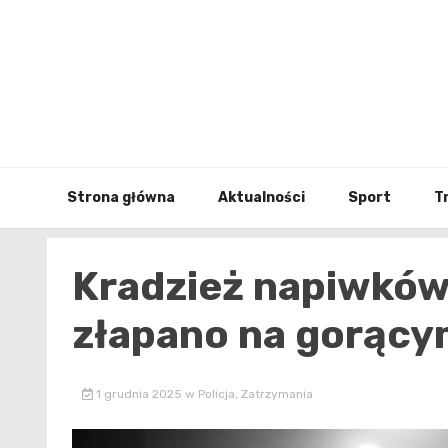
Skip
to
content
Strona główna
Aktualności
Sport
T
Kradzież napiwków
złapano na gorący
1 grudnia 2025
w
Policja
,
Zatrzymania