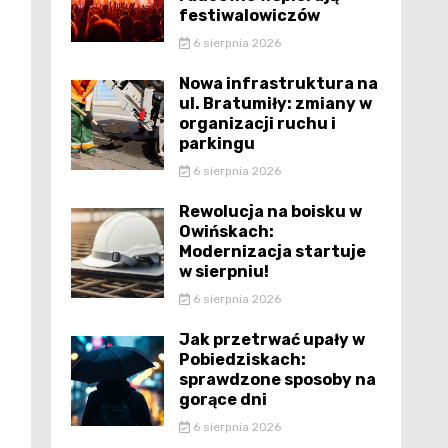
festiwalowiczów
6 sierpnia 2026
Nowa infrastruktura na
ul. Bratumiły: zmiany w
organizacji ruchu i
parkingu
6 sierpnia 2026
Rewolucja na boisku w
Owińskach:
Modernizacja startuje
w sierpniu!
6 sierpnia 2026
Jak przetrwać upały w
Pobiedziskach:
sprawdzone sposoby na
gorące dni
6 sierpnia 2026