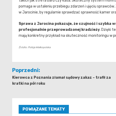
takich jak strefa baru czy kasa. Skuteczny system monito
pomaga w ustaleniu przebiegu zdarzeń i ujęciu sprawców. Z
w Jarocinie, by regularnie sprawdzać sprawność kamer ora
Sprawa z Jarocina pokazuje, że czujność i szybka 
profesjonalnie przeprowadzonej kradzieży
. Dzięki 
mają konkretny przykład na skuteczność monitoringu w p
Źródło: Policja Wielkopolska
Nawigacja
Poprzedni:
wpisu
Kierowca z Poznania złamał sądowy zakaz – trafił za
kratki na pół roku
POWIĄZANE TEMATY