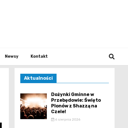
e.pl
Newsy
Kontakt
Aktualności
Dożynki Gminne w
Przebędowie: Święto
Plonów z Shazzą na
Czele!
6 sierpnia 2026