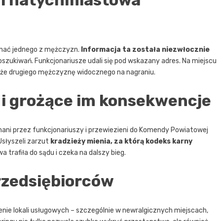
i natychmiastowa
oznać jednego z mężczyzn.
Informacja ta została niezwłocznie
oszukiwań. Funkcjonariusze udali się pod wskazany adres. Na miejscu
także drugiego mężczyznę widocznego na nagraniu.
i grożące im konsekwencje
ymani przez funkcjonariuszy i przewiezieni do Komendy Powiatowej
 Usłyszeli zarzut
kradzieży mienia, za którą kodeks karny
wa trafiła do sądu i czeka na dalszy bieg.
przedsiębiorców
enie lokali usługowych – szczególnie w newralgicznych miejscach,