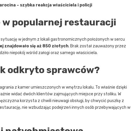
cina – szybka reakcja właściciela i policji
 w popularnej restauracji
ną sytuację w jednym z lokali gastronomicznych położonych w sercu
ej znajdowało się aż 850 złotych
. Brak został zauważony przez
iło niepokój wśród załogi oraz samego właściciela.
jak odkryto sprawców?
 nagrania z kamer umieszczonych w wnętrzu lokalu. To właśnie dzięki
yraźnie widać dwóch klientów zajmujących miejsce przy stoliku. W
 mężczyzna korzysta z chwili nieuwagi obsługi, by chwycić puszkę z
restaurację, nie wzbudzając podejrzeń innych osób przebywających w