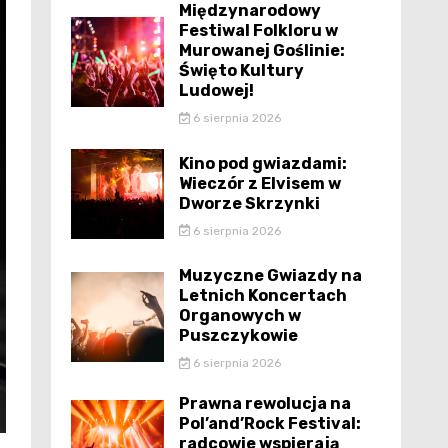
Międzynarodowy
Festiwal Folkloru w
Murowanej Goślinie:
Święto Kultury
Ludowej!
6 sierpnia 2026
Kino pod gwiazdami:
Wieczór z Elvisem w
Dworze Skrzynki
6 sierpnia 2026
Muzyczne Gwiazdy na
Letnich Koncertach
Organowych w
Puszczykowie
6 sierpnia 2026
Prawna rewolucja na
Pol’and’Rock Festival:
radcowie wspierają