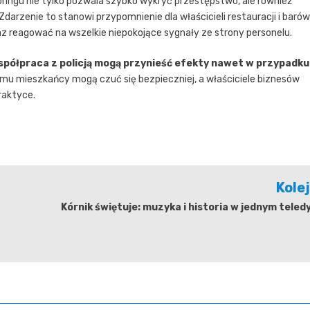
ringu nie tylko pozwala szybko wykryć przestępstwo, ale również
darzenie to stanowi przypomnienie dla właścicieli restauracji i barów
z reagować na wszelkie niepokojące sygnały ze strony personelu.
współpraca z policją mogą przynieść efekty nawet w przypadku
temu mieszkańcy mogą czuć się bezpieczniej, a właściciele biznesów
raktyce.
Kole
Kórnik świętuje: muzyka i historia w jednym teled