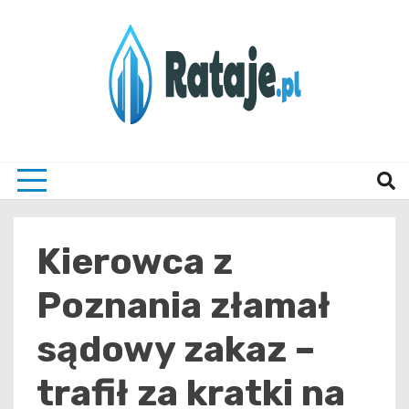
Skip
to
content
Informacje z Poznania i okolic
Rataj
Kierowca z
Poznania złamał
sądowy zakaz –
trafił za kratki na