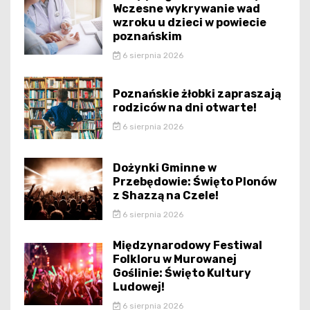
Wczesne wykrywanie wad
wzroku u dzieci w powiecie
poznańskim
6 sierpnia 2026
Poznańskie żłobki zapraszają
rodziców na dni otwarte!
6 sierpnia 2026
Dożynki Gminne w
Przebędowie: Święto Plonów
z Shazzą na Czele!
6 sierpnia 2026
Międzynarodowy Festiwal
Folkloru w Murowanej
Goślinie: Święto Kultury
Ludowej!
6 sierpnia 2026