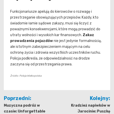
Funkcjonariusze apelują do kierowców o rozwagę i
przestrzeganie obowiązujących przepisów. Każdy, kto
świadomie łamie sądowe zakazy, musi się liczyć z
poważnymi konsekwencjami, które mogą prowadzić do
utraty wolności i wysokich kar finansowych.
Zakaz
prowadzenia pojazdów
nie jest jedynie formalnością,
ale istotnym zabezpieczeniem mającym na celu
ochronę życia i zdrowia wszystkich uczestników ruchu.
Policja podkreśla, że odpowiedzialność na drodze
zaczyna się od przestrzegania prawa.
Źródło: Policja Wielkopolska
Nawigacja
Poprzedni:
Kolejny:
wpisu
Muzyczna podróż w
Kradzież napiwków w
czasie: Unforgettable
Jarocinie: Puszkę