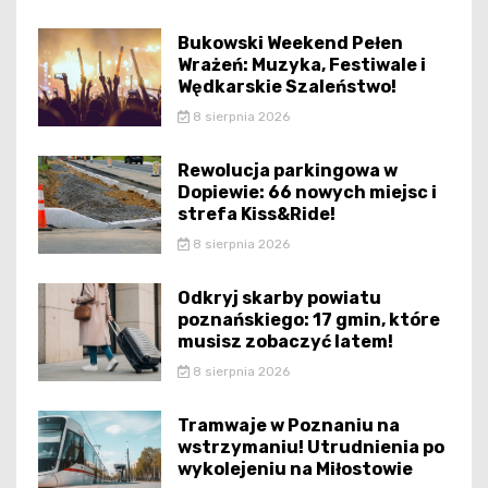
Bukowski Weekend Pełen
Wrażeń: Muzyka, Festiwale i
Wędkarskie Szaleństwo!
8 sierpnia 2026
Rewolucja parkingowa w
Dopiewie: 66 nowych miejsc i
strefa Kiss&Ride!
8 sierpnia 2026
Odkryj skarby powiatu
poznańskiego: 17 gmin, które
musisz zobaczyć latem!
8 sierpnia 2026
Tramwaje w Poznaniu na
wstrzymaniu! Utrudnienia po
wykolejeniu na Miłostowie