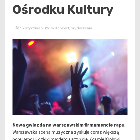
Ośrodku Kultury
13 stycznia 2026
w
Koncert
,
Wydarzenia
Nowa gwiazda na warszawskim firmamencie rapu
.
Warszawska scena muzyczna zyskuje coraz większą
popularność dzięki młodemu artyście, Kosmie Krolowi.