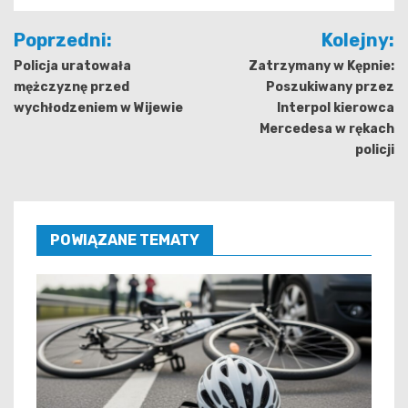
Nawigacja
Poprzedni:
Kolejny:
wpisu
Policja uratowała
Zatrzymany w Kępnie:
mężczyznę przed
Poszukiwany przez
wychłodzeniem w Wijewie
Interpol kierowca
Mercedesa w rękach
policji
POWIĄZANE TEMATY