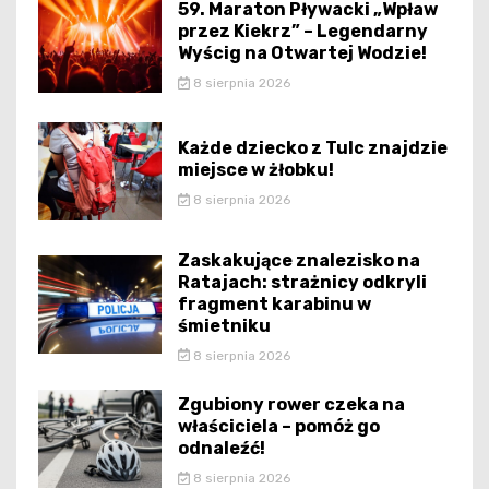
59. Maraton Pływacki „Wpław
przez Kiekrz” – Legendarny
Wyścig na Otwartej Wodzie!
8 sierpnia 2026
Każde dziecko z Tulc znajdzie
miejsce w żłobku!
8 sierpnia 2026
Zaskakujące znalezisko na
Ratajach: strażnicy odkryli
fragment karabinu w
śmietniku
8 sierpnia 2026
Zgubiony rower czeka na
właściciela – pomóż go
odnaleźć!
8 sierpnia 2026