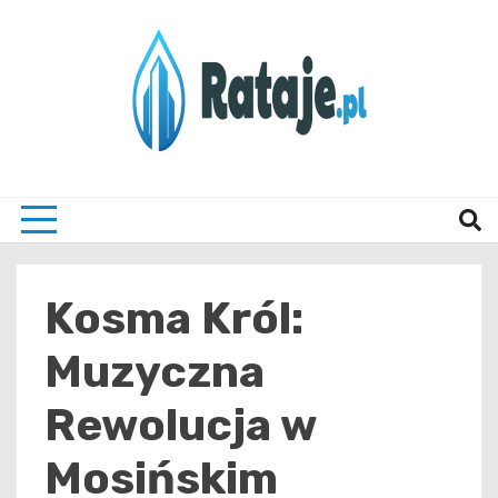
Skip
to
content
Informacje z Poznania i okolic
Rataj
Kosma Król:
Muzyczna
Rewolucja w
Mosińskim