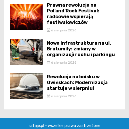
Prawna rewolucja na
Pol’and’Rock Festival:
radcowie wspierają
festiwalowiczów
6 sierpnia 2026
Nowa infrastruktura na ul.
Bratumiły: zmiany w
organizacji ruchu i parkingu
6 sierpnia 2026
Rewolucja na boisku w
Owińskach: Modernizacja
startuje w sierpniu!
6 sierpnia 2026
rataje.pl - wszelkie prawa zastrzeżone