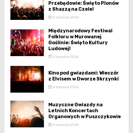
Przebędowie: Święto Plonów
z Shazzą na Czele!
6 sierpnia 2026
Międzynarodowy Festiwal
Folkloru w Murowanej
Goślinie: Święto Kultury
Ludowej!
6 sierpnia 2026
Kino pod gwiazdami: Wieczór
z Elvisem w Dworze Skrzynki
6 sierpnia 2026
Muzyczne Gwiazdy na
Letnich Koncertach
Organowych w Puszczykowie
6 sierpnia 2026