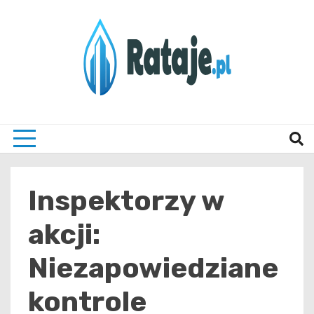
Skip
to
content
Informacje z Poznania i okolic
Rataj
Inspektorzy w
akcji:
Niezapowiedziane
kontrole