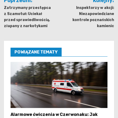
Poprzedni:
Kolejny:
wpisu
Zatrzymany przestępca
Inspektorzy w akcji:
z Szamotuł: Uciekał
Niezapowiedziane
przed sprawiedliwością,
kontrole poznańskich
złapany z narkotykami
kamienic
POWIĄZANE TEMATY
Alarmowe ćwiczenia w Czerwonaku: Jak