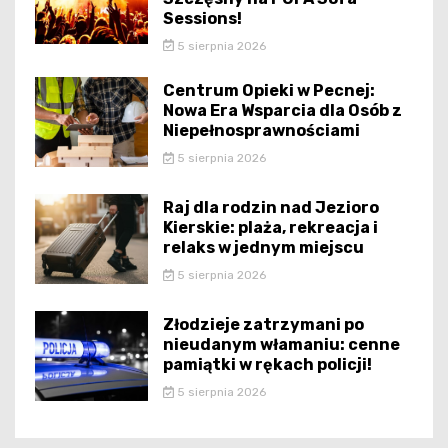
Sessions!
5 sierpnia 2026
Centrum Opieki w Pecnej:
Nowa Era Wsparcia dla Osób z
Niepełnosprawnościami
5 sierpnia 2026
Raj dla rodzin nad Jezioro
Kierskie: plaża, rekreacja i
relaks w jednym miejscu
5 sierpnia 2026
Złodzieje zatrzymani po
nieudanym włamaniu: cenne
pamiątki w rękach policji!
5 sierpnia 2026