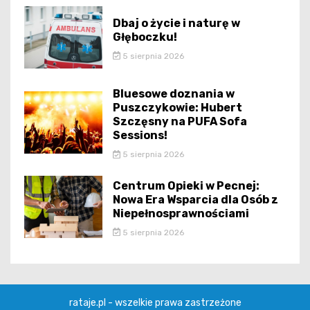
Dbaj o życie i naturę w
Głęboczku!
5 sierpnia 2026
Bluesowe doznania w
Puszczykowie: Hubert
Szczęsny na PUFA Sofa
Sessions!
5 sierpnia 2026
Centrum Opieki w Pecnej:
Nowa Era Wsparcia dla Osób z
Niepełnosprawnościami
5 sierpnia 2026
rataje.pl - wszelkie prawa zastrzeżone