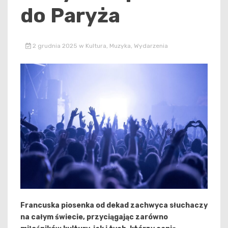
do Paryża
2 grudnia 2025
w
Kultura
,
Muzyka
,
Wydarzenia
Francuska piosenka od dekad zachwyca słuchaczy
na całym świecie, przyciągając zarówno