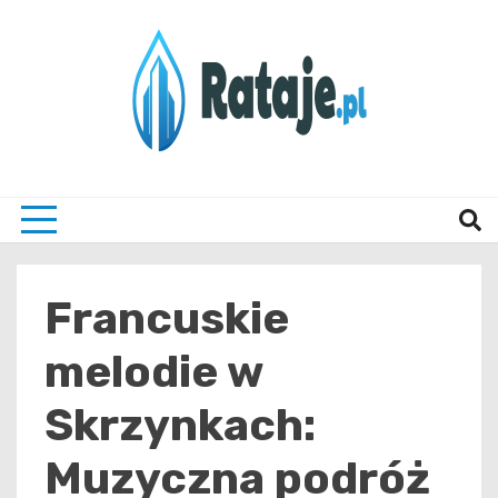
Skip
to
content
Informacje z Poznania i okolic
Rataj
Francuskie
melodie w
Skrzynkach:
Muzyczna podróż