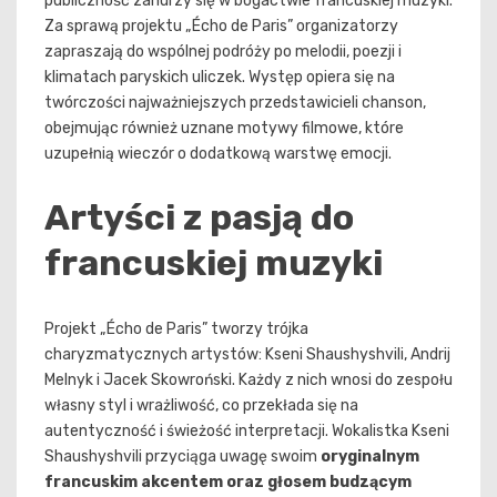
publiczność zanurzy się w bogactwie francuskiej muzyki.
Za sprawą projektu „Écho de Paris” organizatorzy
zapraszają do wspólnej podróży po melodii, poezji i
klimatach paryskich uliczek. Występ opiera się na
twórczości najważniejszych przedstawicieli chanson,
obejmując również uznane motywy filmowe, które
uzupełnią wieczór o dodatkową warstwę emocji.
Artyści z pasją do
francuskiej muzyki
Projekt „Écho de Paris” tworzy trójka
charyzmatycznych artystów: Kseni Shaushyshvili, Andrij
Melnyk i Jacek Skowroński. Każdy z nich wnosi do zespołu
własny styl i wrażliwość, co przekłada się na
autentyczność i świeżość interpretacji. Wokalistka Kseni
Shaushyshvili przyciąga uwagę swoim
oryginalnym
francuskim akcentem oraz głosem budzącym