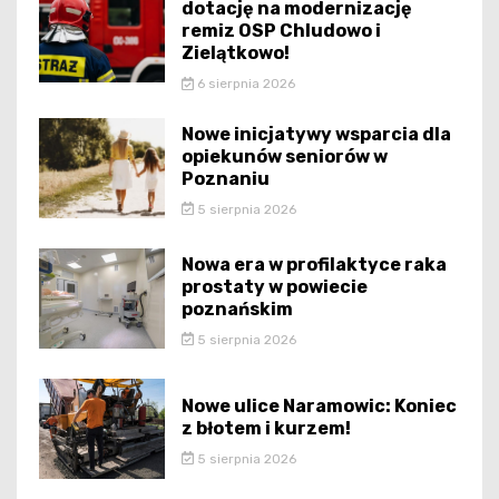
dotację na modernizację
remiz OSP Chludowo i
Zielątkowo!
6 sierpnia 2026
Nowe inicjatywy wsparcia dla
opiekunów seniorów w
Poznaniu
5 sierpnia 2026
Nowa era w profilaktyce raka
prostaty w powiecie
poznańskim
5 sierpnia 2026
Nowe ulice Naramowic: Koniec
z błotem i kurzem!
5 sierpnia 2026