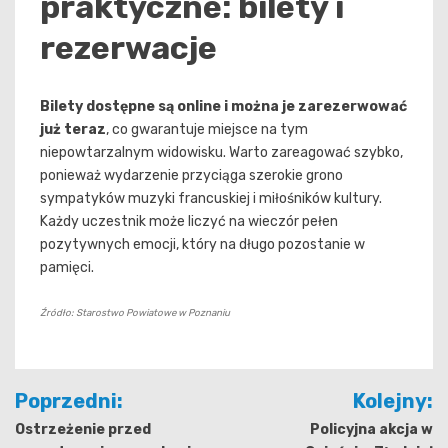
praktyczne: bilety i
rezerwacje
Bilety dostępne są online i można je zarezerwować
już teraz
, co gwarantuje miejsce na tym
niepowtarzalnym widowisku. Warto zareagować szybko,
ponieważ wydarzenie przyciąga szerokie grono
sympatyków muzyki francuskiej i miłośników kultury.
Każdy uczestnik może liczyć na wieczór pełen
pozytywnych emocji, który na długo pozostanie w
pamięci.
Źródło: Starostwo Powiatowe w Poznaniu
Nawigacja
Poprzedni:
Kolejny:
wpisu
Ostrzeżenie przed
Policyjna akcja w