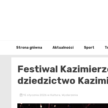
Skip
to
content
Strona główna
Aktualności
Sport
T
Festiwal Kazimier
dziedzictwo Kazimi
15 stycznia 2026
w
Kultura
,
Wydarzenia