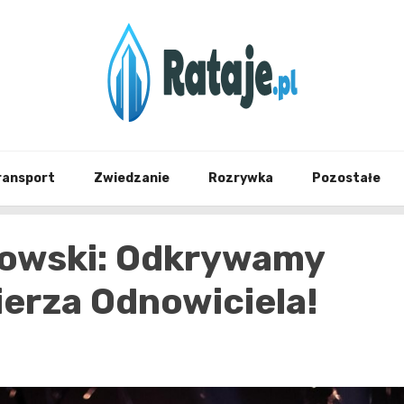
Informacje z Poznania i okolic
Rataj
ransport
Zwiedzanie
Rozrywka
Pozostałe
zowski: Odkrywamy
erza Odnowiciela!