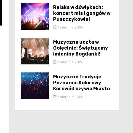
Relaks w dźwiękach:
koncert mis i gongów w
Puszczykowie!
7 sierpnia 2026
y
Muzyczna uczta w
Golęcinie: Świętujemy
imieniny Bogdanki!
7 sierpnia 2026
Muzyczne Tradycje
Poznania: Kolorowy
Korowód ożywia Miasto
7 sierpnia 2026
o