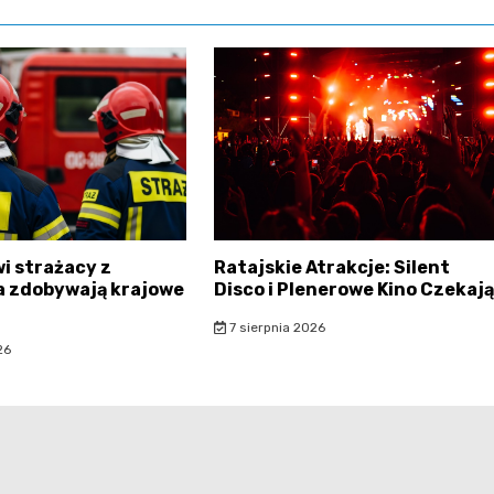
i strażacy z
Ratajskie Atrakcje: Silent
 zdobywają krajowe
Disco i Plenerowe Kino Czekają
7 sierpnia 2026
26
rataje.pl - wszelkie prawa zastrzeżone