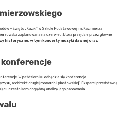
imierzowskiego
odów – święto „Kaziki” w Szkole Podstawowej im. Kazimierza
rzowska zaplanowana na czerwiec, która przejdzie przez główne
zy historyczne, w tym koncerty muzyki dawnej oraz
i konferencje
ferencje. W październiku odbędzie się konferencja
zysu, architekt drugiej monarchii piastowskiej”. Eksperci przedstawi
erując uczestnikom dogłębną analizę jego panowania.
walu