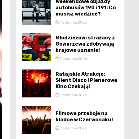
Weekendowe objazdy
autobusów 190 i 191: Co
musisz wiedzieć?
7 sierpnia 2026
Młodzieżowi strażacy z
Gowarzewa zdobywają
krajowe uznanie!
7 sierpnia 2026
Ratajskie Atrakcje:
Silent Disco i Plenerowe
Kino Czekają!
7 sierpnia 2026
Filmowe przeboje na
kładce w Czerwonaku!
7 sierpnia 2026