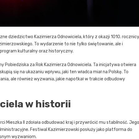
e dziedzictwo Kazimierza Odnowiciela, który z okazji 1010. rocznic
zimierzowskiego. To wydarzenie to nie tylko świętowanie, ale i
 program kulturalny oraz historyczny.
ny Pobiedziska za Rok Kazimierza Odnowiciela. Ta inicjatywa otwiera
pią się na ukazaniu wpływu, jaki ten władca miał na Polskę. To
owania, ale również wyzwania, jakie napotkał w trakcie odbudowy
iela w historii
rci Mieszka II zdołała odbudować kraj i przywrócić mu stabilność. Jeg
ministracyjne. Festiwal Kazimierzowski posłuży jako platforma do
zesnym wyzwaniom.