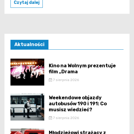
Czytaj dalej
Aktualności
Kino na Wolnym prezentuje
film „Drama
7 sierpnia 2026
Weekendowe objazdy
autobusów 190 i 191: Co
musisz wiedzieć?
7 sierpnia 2026
Młodzieżowi strażacy z