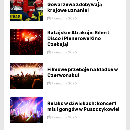
Gowarzewa zdobywają
krajowe uznanie!
7 sierpnia 2026
Ratajskie Atrakcje: Silent
Disco i Plenerowe Kino
Czekają!
7 sierpnia 2026
Filmowe przeboje na kładce w
Czerwonaku!
7 sierpnia 2026
Relaks w dźwiękach: koncert
mis i gongów w Puszczykowie!
7 sierpnia 2026