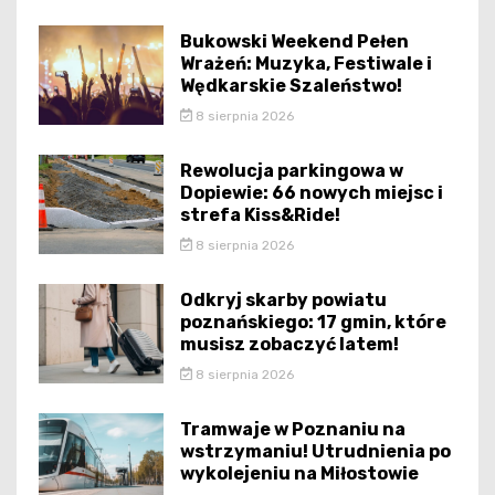
Bukowski Weekend Pełen
Wrażeń: Muzyka, Festiwale i
Wędkarskie Szaleństwo!
8 sierpnia 2026
Rewolucja parkingowa w
Dopiewie: 66 nowych miejsc i
strefa Kiss&Ride!
8 sierpnia 2026
Odkryj skarby powiatu
poznańskiego: 17 gmin, które
musisz zobaczyć latem!
8 sierpnia 2026
Tramwaje w Poznaniu na
wstrzymaniu! Utrudnienia po
wykolejeniu na Miłostowie