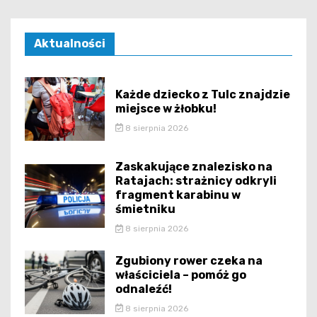
Aktualności
Każde dziecko z Tulc znajdzie
miejsce w żłobku!
8 sierpnia 2026
Zaskakujące znalezisko na
Ratajach: strażnicy odkryli
fragment karabinu w
śmietniku
8 sierpnia 2026
Zgubiony rower czeka na
właściciela – pomóż go
odnaleźć!
8 sierpnia 2026