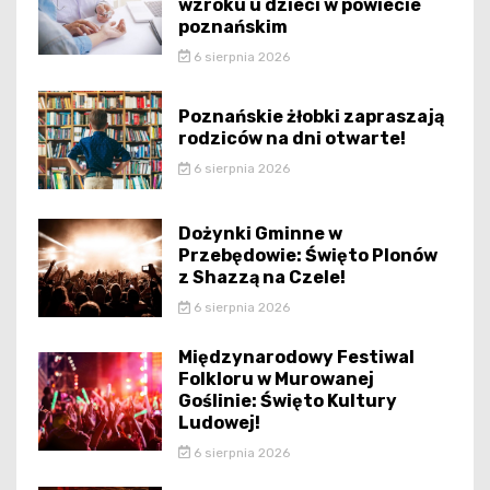
wzroku u dzieci w powiecie
poznańskim
6 sierpnia 2026
Poznańskie żłobki zapraszają
rodziców na dni otwarte!
6 sierpnia 2026
Dożynki Gminne w
Przebędowie: Święto Plonów
z Shazzą na Czele!
6 sierpnia 2026
Międzynarodowy Festiwal
Folkloru w Murowanej
Goślinie: Święto Kultury
Ludowej!
6 sierpnia 2026