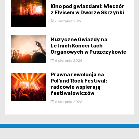
Kino pod gwiazdami: Wieczór
z Elvisem w Dworze Skrzynki
6 sierpnia 2026
Muzyczne Gwiazdy na
Letnich Koncertach
Organowych w Puszczykowie
6 sierpnia 2026
Prawna rewolucja na
Pol’and’Rock Festival:
radcowie wspierają
festiwalowiczów
6 sierpnia 2026
rataje.pl - wszelkie prawa zastrzeżone