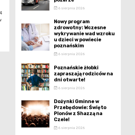
6 sierpnia 2026
44
w
Nowy program
zdrowotny: Wczesne
wykrywanie wad wzroku
u dzieci w powiecie
poznańskim
6 sierpnia 2026
Poznańskie żłobki
zapraszają rodziców na
dni otwarte!
6 sierpnia 2026
Dożynki Gminne w
Przebędowie: Święto
Plonów z Shazzą na
Czele!
6 sierpnia 2026