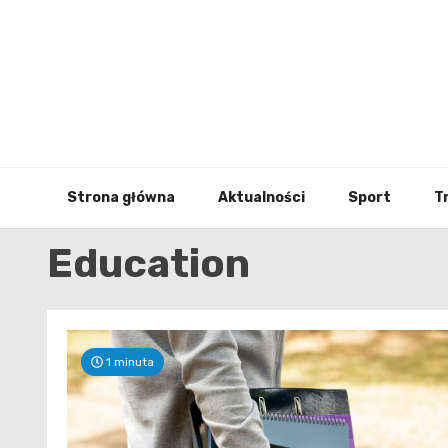
Skip
to
content
Strona główna
Aktualności
Sport
T
Education
1 minuta