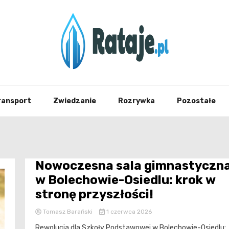
Informacje z Poznania i okolic
Rataj
ransport
Zwiedzanie
Rozrywka
Pozostałe
Nowoczesna sala gimnastyczn
w Bolechowie-Osiedlu: krok w
stronę przyszłości!
Tomasz Barański
1 czerwca 2026
Rewolucja dla Szkoły Podstawowej w Bolechowie-Osiedlu: