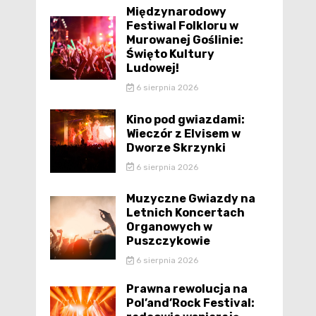
Międzynarodowy
Festiwal Folkloru w
Murowanej Goślinie:
Święto Kultury
Ludowej!
6 sierpnia 2026
Kino pod gwiazdami:
Wieczór z Elvisem w
Dworze Skrzynki
6 sierpnia 2026
Muzyczne Gwiazdy na
Letnich Koncertach
Organowych w
Puszczykowie
6 sierpnia 2026
Prawna rewolucja na
Pol’and’Rock Festival: