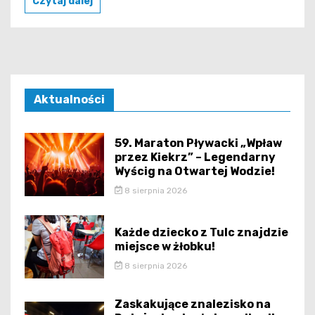
Czytaj dalej
Aktualności
59. Maraton Pływacki „Wpław
przez Kiekrz” – Legendarny
Wyścig na Otwartej Wodzie!
8 sierpnia 2026
Każde dziecko z Tulc znajdzie
miejsce w żłobku!
8 sierpnia 2026
Zaskakujące znalezisko na