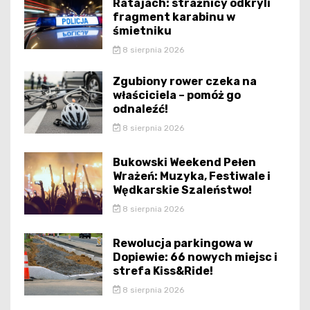
Ratajach: strażnicy odkryli
fragment karabinu w
śmietniku
8 sierpnia 2026
Zgubiony rower czeka na
właściciela – pomóż go
odnaleźć!
8 sierpnia 2026
Bukowski Weekend Pełen
Wrażeń: Muzyka, Festiwale i
Wędkarskie Szaleństwo!
8 sierpnia 2026
Rewolucja parkingowa w
Dopiewie: 66 nowych miejsc i
strefa Kiss&Ride!
8 sierpnia 2026