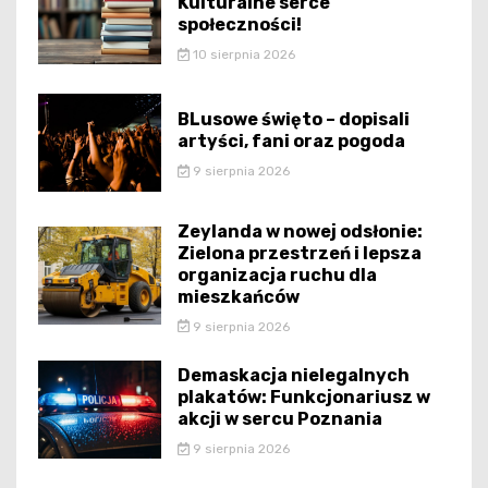
Kulturalne serce
społeczności!
10 sierpnia 2026
BLusowe święto – dopisali
artyści, fani oraz pogoda
9 sierpnia 2026
Zeylanda w nowej odsłonie:
Zielona przestrzeń i lepsza
organizacja ruchu dla
mieszkańców
9 sierpnia 2026
Demaskacja nielegalnych
plakatów: Funkcjonariusz w
akcji w sercu Poznania
9 sierpnia 2026