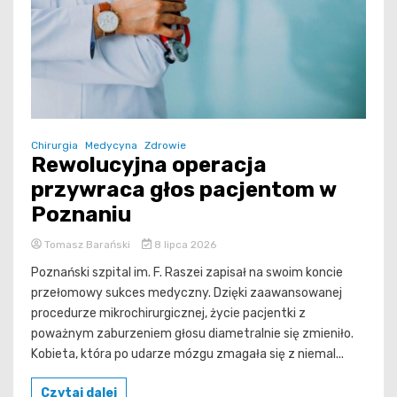
Chirurgia
Medycyna
Zdrowie
Rewolucyjna operacja
przywraca głos pacjentom w
Poznaniu
Tomasz Barański
8 lipca 2026
Poznański szpital im. F. Raszei zapisał na swoim koncie
przełomowy sukces medyczny. Dzięki zaawansowanej
procedurze mikrochirurgicznej, życie pacjentki z
poważnym zaburzeniem głosu diametralnie się zmieniło.
Kobieta, która po udarze mózgu zmagała się z niemal...
Czytaj dalej