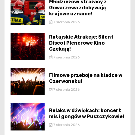
Młodzieżowi strażacy z
Gowarzewa zdobywają
krajowe uznanie!
7 sierpnia 2026
Ratajskie Atrakcje: Silent
Disco i Plenerowe Kino
Czekają!
7 sierpnia 2026
Filmowe przeboje na kładce w
Czerwonaku!
7 sierpnia 2026
Relaks w dźwiękach: koncert
mis i gongów w Puszczykowie!
7 sierpnia 2026