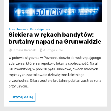
Aresztowania
Przestępstwa
Siekiera w rękach bandytów:
brutalny napad na Grunwaldzie
Tomasz Barański
3 lutego 2026
W połowie stycznia w Poznaniu doszło do wstrząsającego
zdarzenia, które zaniepokoiło lokalną społeczność. Na ul.
Grunwaldzkiej, w pobliżu pętli Junikowo, dwóch młodych
mężczyzn zaatakowało dziewiętnastoletniego
przechodnia. Ofiara została brutalnie pobita i zastraszona
przy użyciu...
Czytaj dalej