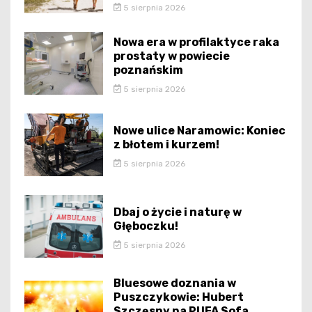
5 sierpnia 2026
Nowa era w profilaktyce raka
prostaty w powiecie
poznańskim
5 sierpnia 2026
Nowe ulice Naramowic: Koniec
z błotem i kurzem!
5 sierpnia 2026
Dbaj o życie i naturę w
Głęboczku!
5 sierpnia 2026
Bluesowe doznania w
Puszczykowie: Hubert
Szczęsny na PUFA Sofa