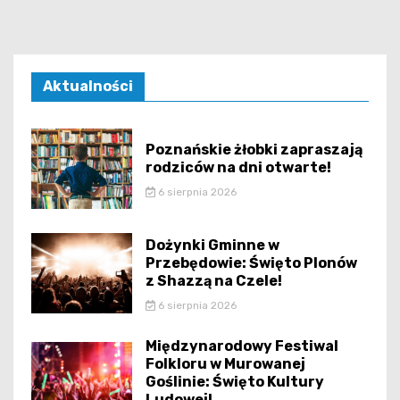
Aktualności
Poznańskie żłobki zapraszają
rodziców na dni otwarte!
6 sierpnia 2026
Dożynki Gminne w
Przebędowie: Święto Plonów
z Shazzą na Czele!
6 sierpnia 2026
Międzynarodowy Festiwal
Folkloru w Murowanej
Goślinie: Święto Kultury
Ludowej!