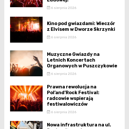
6 sierpnia 2026
Kino pod gwiazdami: Wieczór
z Elvisem w Dworze Skrzynki
6 sierpnia 2026
Muzyczne Gwiazdy na
Letnich Koncertach
Organowych w Puszczykowie
6 sierpnia 2026
Prawna rewolucja na
Pol’and’Rock Festival:
radcowie wspierają
festiwalowiczów
6 sierpnia 2026
Nowa infrastruktura na ul.