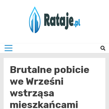
Skip
to
content
Informacje z Poznania i okolic
Rataj
Brutalne pobicie
we Wrześni
wstrząsa
mieszkańcami