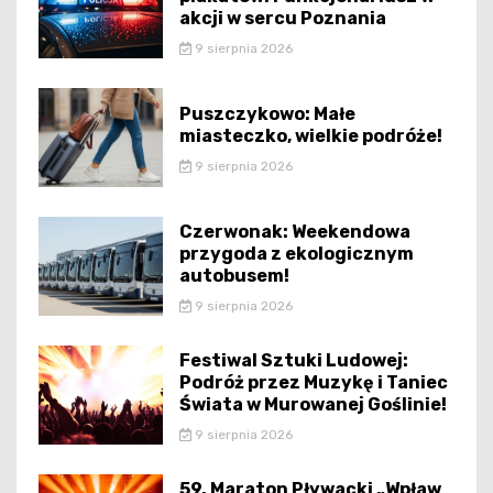
akcji w sercu Poznania
9 sierpnia 2026
Puszczykowo: Małe
miasteczko, wielkie podróże!
9 sierpnia 2026
Czerwonak: Weekendowa
przygoda z ekologicznym
autobusem!
9 sierpnia 2026
Festiwal Sztuki Ludowej:
Podróż przez Muzykę i Taniec
Świata w Murowanej Goślinie!
9 sierpnia 2026
59. Maraton Pływacki „Wpław