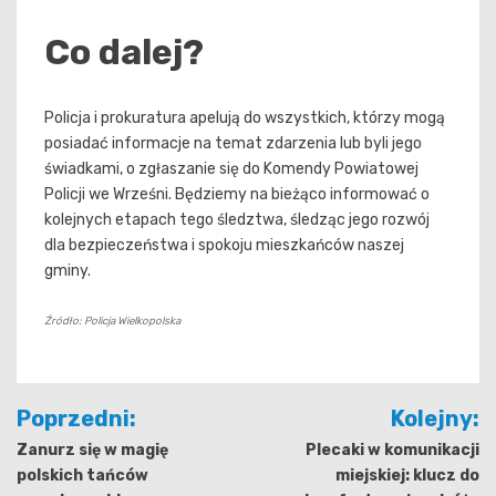
Co dalej?
Policja i prokuratura apelują do wszystkich, którzy mogą
posiadać informacje na temat zdarzenia lub byli jego
świadkami, o zgłaszanie się do Komendy Powiatowej
Policji we Wrześni. Będziemy na bieżąco informować o
kolejnych etapach tego śledztwa, śledząc jego rozwój
dla bezpieczeństwa i spokoju mieszkańców naszej
gminy.
Źródło: Policja Wielkopolska
Nawigacja
Poprzedni:
Kolejny:
wpisu
Zanurz się w magię
Plecaki w komunikacji
polskich tańców
miejskiej: klucz do