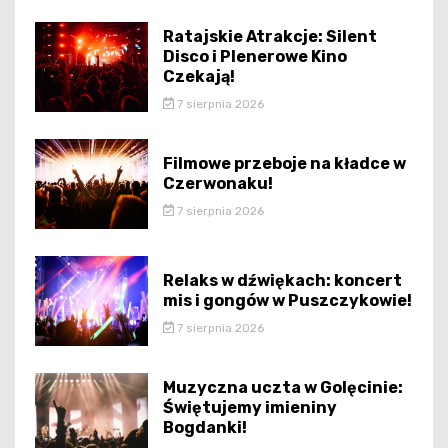
Ratajskie Atrakcje: Silent
Disco i Plenerowe Kino
Czekają!
7 sierpnia 2026
Filmowe przeboje na kładce w
Czerwonaku!
7 sierpnia 2026
Relaks w dźwiękach: koncert
mis i gongów w Puszczykowie!
7 sierpnia 2026
Muzyczna uczta w Golęcinie:
Świętujemy imieniny
Bogdanki!