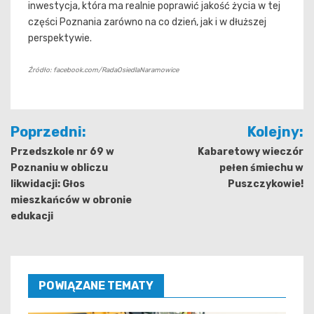
inwestycja, która ma realnie poprawić jakość życia w tej
części Poznania zarówno na co dzień, jak i w dłuższej
perspektywie.
Źródło: facebook.com/RadaOsiedlaNaramowice
Nawigacja
Poprzedni:
Kolejny:
wpisu
Przedszkole nr 69 w
Kabaretowy wieczór
Poznaniu w obliczu
pełen śmiechu w
likwidacji: Głos
Puszczykowie!
mieszkańców w obronie
edukacji
POWIĄZANE TEMATY