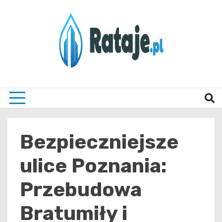
Skip
to
content
Informacje z Poznania i okolic
Rataj
Bezpieczniejsze
ulice Poznania:
Przebudowa
Bratumiły i