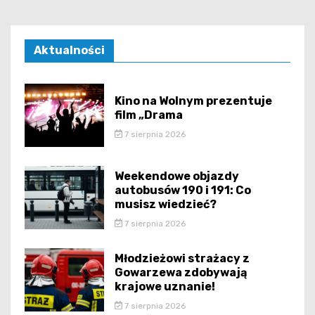
Aktualności
Kino na Wolnym prezentuje
film „Drama
7 sierpnia 2026
Weekendowe objazdy
autobusów 190 i 191: Co
musisz wiedzieć?
7 sierpnia 2026
Młodzieżowi strażacy z
Gowarzewa zdobywają
krajowe uznanie!
7 sierpnia 2026