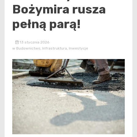
Bożymira rusza
pełną parą!
13 stycznia 2026
w
Budownictwo
,
Infrastruktura
,
Inwestycje