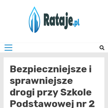
Skip
to
content
Informacje z Poznania i okolic
Rataj
Bezpieczniejsze i
sprawniejsze
drogi przy Szkole
Podstawowej nr 2