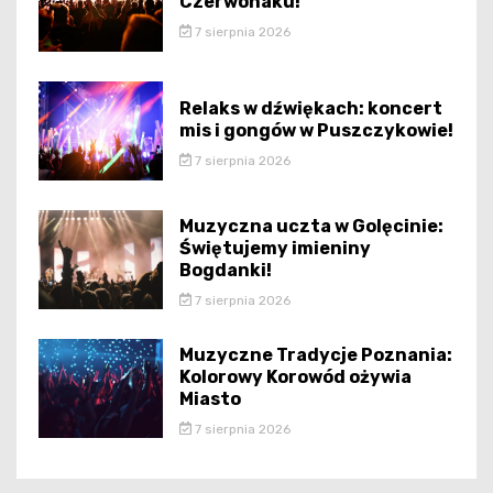
Czerwonaku!
7 sierpnia 2026
Relaks w dźwiękach: koncert
mis i gongów w Puszczykowie!
7 sierpnia 2026
Muzyczna uczta w Golęcinie:
Świętujemy imieniny
Bogdanki!
7 sierpnia 2026
Muzyczne Tradycje Poznania:
Kolorowy Korowód ożywia
Miasto
7 sierpnia 2026