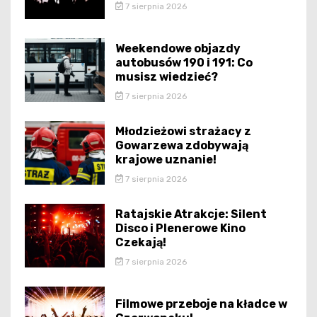
7 sierpnia 2026
Weekendowe objazdy
autobusów 190 i 191: Co
musisz wiedzieć?
7 sierpnia 2026
Młodzieżowi strażacy z
Gowarzewa zdobywają
krajowe uznanie!
7 sierpnia 2026
Ratajskie Atrakcje: Silent
Disco i Plenerowe Kino
Czekają!
7 sierpnia 2026
Filmowe przeboje na kładce w