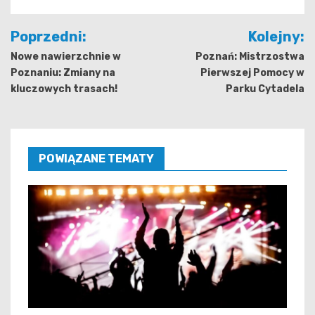
Nawigacja
Poprzedni:
Kolejny:
wpisu
Nowe nawierzchnie w
Poznań: Mistrzostwa
Poznaniu: Zmiany na
Pierwszej Pomocy w
kluczowych trasach!
Parku Cytadela
POWIĄZANE TEMATY