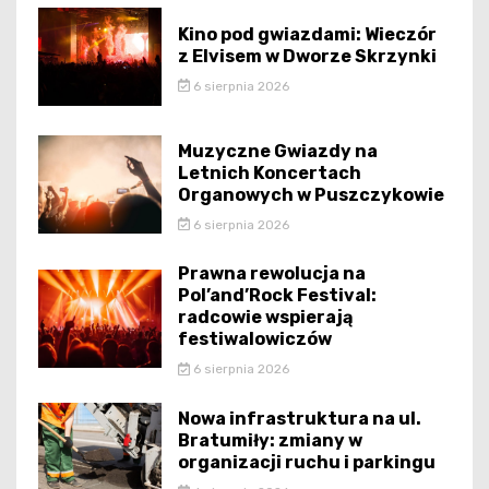
Kino pod gwiazdami: Wieczór
z Elvisem w Dworze Skrzynki
6 sierpnia 2026
Muzyczne Gwiazdy na
Letnich Koncertach
Organowych w Puszczykowie
6 sierpnia 2026
Prawna rewolucja na
Pol’and’Rock Festival:
radcowie wspierają
festiwalowiczów
6 sierpnia 2026
Nowa infrastruktura na ul.
Bratumiły: zmiany w
organizacji ruchu i parkingu