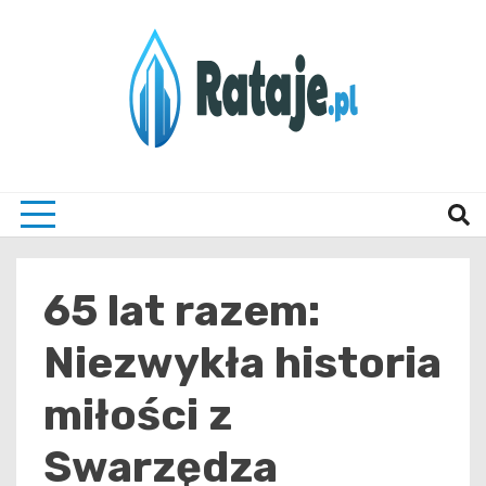
Skip
to
content
Informacje z Poznania i okolic
Rataj
65 lat razem:
Niezwykła historia
miłości z
Swarzędza