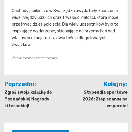
Obchody jubileuszu w Swarzędzu uwydatniły znaczenie
więzi międzyludzkich oraz trwałości miłości, która może
przetrwać dziesięciolecia. Dla wielu uczestników było to
inspirujące wydarzenie, skłaniające do przemyśleń nad
własnymi relacjami oraz wartością długotrwałych
związków.
Źródło: facebook.com/swarzedzpl
Nawigacja
Poprzedni:
Kolejny:
wpisu
Zgłoś swoją książkę do
Stypendia sportowe
Poznańskiej Nagrody
2026: Złap szansę na
Literackiej!
wsparcie!