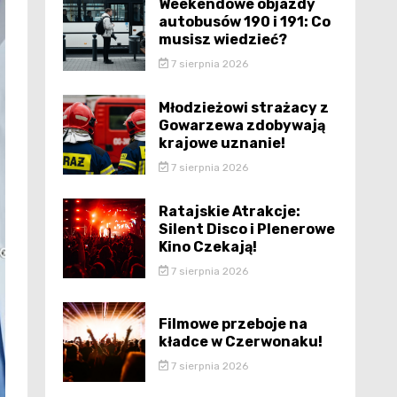
Weekendowe objazdy
autobusów 190 i 191: Co
musisz wiedzieć?
7 sierpnia 2026
Młodzieżowi strażacy z
Gowarzewa zdobywają
krajowe uznanie!
7 sierpnia 2026
Ratajskie Atrakcje:
Silent Disco i Plenerowe
Kino Czekają!
7 sierpnia 2026
Filmowe przeboje na
kładce w Czerwonaku!
7 sierpnia 2026