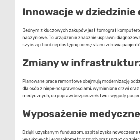
Innowacje w dziedzinie
Jednym z kluczowych zakupów jest tomograf komputerow
naczyniowe. To urządzenie znacznie usprawni diagnozow
szybszą i bardziej dostępną ocenę stanu zdrowia pacjent
Zmiany w infrastruktur
Planowane prace remontowe obejmują modernizację oddzia
dla osób z niepełnosprawnościami, wymienione drzwi oraz
medycznych, co poprawi bezpieczeństwo i wygodę pacje
Wyposażenie medyczne 
Dzięki uzyskanym funduszom, szpital zyska nowoczesne 
wysiłkowych i ergospirometrycznych oraz sprzęt do znie