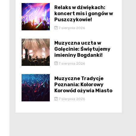
Relaks w dźwiękach:
koncert mis i gongów w
Puszczykowie!
7 sierpnia 2026
Muzyczna uczta w
Golęcinie: Świętujemy
imieniny Bogdanki!
7 sierpnia 2026
Muzyczne Tradycje
Poznania: Kolorowy
Korowód ożywia Miasto
7 sierpnia 2026