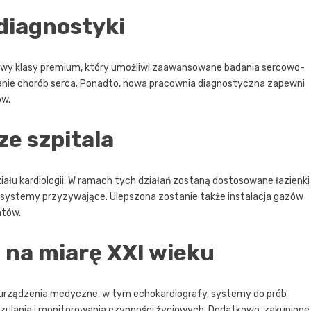
 diagnostyki
y klasy premium, który umożliwi zaawansowane badania sercowo-
anie chorób serca. Ponadto, nowa pracownia diagnostyczna zapewni
ów.
ze szpitala
łu kardiologii. W ramach tych działań zostaną dostosowane łazienki
 systemy przyzywające. Ulepszona zostanie także instalacja gazów
ntów.
na miarę XXI wieku
urządzenia medyczne, w tym echokardiografy, systemy do prób
czulania i monitorowania czynności życiowych. Dodatkowo, zakupione