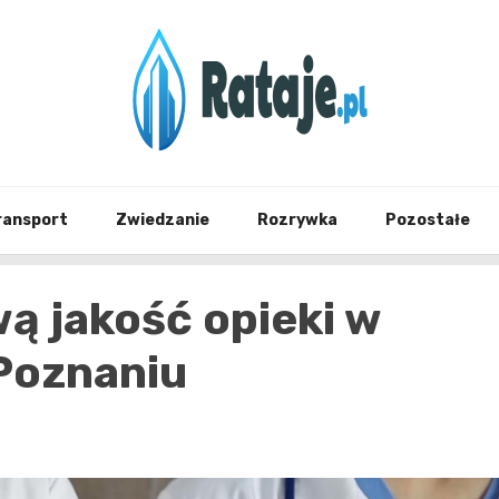
Informacje z Poznania i okolic
Rataj
ransport
Zwiedzanie
Rozrywka
Pozostałe
ą jakość opieki w
 Poznaniu