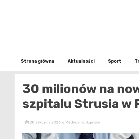
Skip
to
content
Strona główna
Aktualności
Sport
T
30 milionów na now
szpitalu Strusia w
28 stycznia 2026
w
Medycyna
,
Szpitale