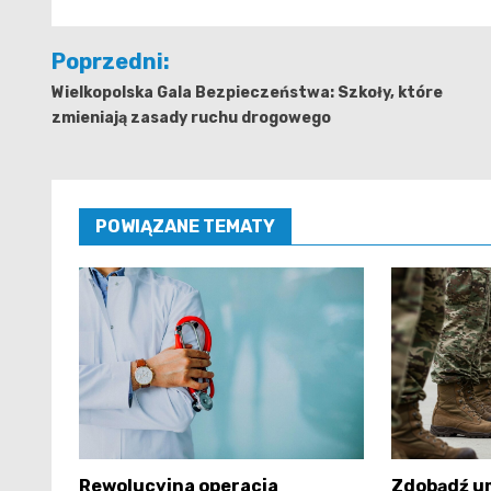
Nawigacja
Poprzedni:
wpisu
Wielkopolska Gala Bezpieczeństwa: Szkoły, które
zmieniają zasady ruchu drogowego
POWIĄZANE TEMATY
Rewolucyjna operacja
Zdobądź u