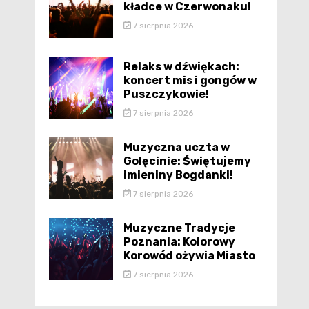
kładce w Czerwonaku!
7 sierpnia 2026
Relaks w dźwiękach:
koncert mis i gongów w
Puszczykowie!
7 sierpnia 2026
Muzyczna uczta w
Golęcinie: Świętujemy
imieniny Bogdanki!
7 sierpnia 2026
Muzyczne Tradycje
Poznania: Kolorowy
Korowód ożywia Miasto
7 sierpnia 2026