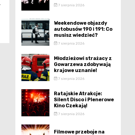
–
7 sierpnia 2026
Weekendowe objazdy
autobusów 190 i 191: Co
musisz wiedzieć?
7 sierpnia 2026
Młodzieżowi strażacy z
Gowarzewa zdobywają
krajowe uznanie!
7 sierpnia 2026
Ratajskie Atrakcje:
Silent Disco i Plenerowe
Kino Czekają!
7 sierpnia 2026
Filmowe przeboje na