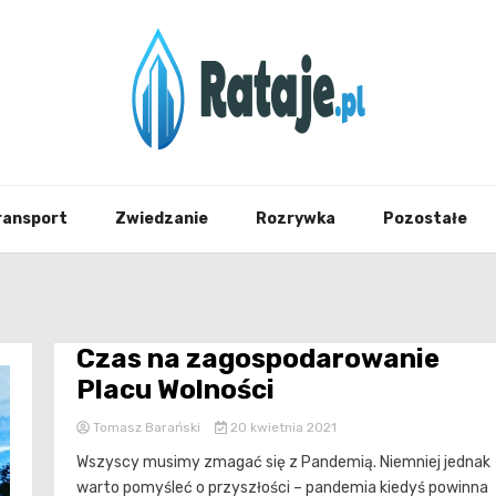
Informacje z Poznania i okolic
Rataj
ransport
Zwiedzanie
Rozrywka
Pozostałe
Czas na zagospodarowanie
Placu Wolności
Tomasz Barański
20 kwietnia 2021
Wszyscy musimy zmagać się z Pandemią. Niemniej jednak
warto pomyśleć o przyszłości – pandemia kiedyś powinna