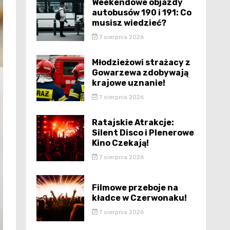
Weekendowe objazdy
autobusów 190 i 191: Co
musisz wiedzieć?
7 sierpnia 2026
Młodzieżowi strażacy z
Gowarzewa zdobywają
krajowe uznanie!
7 sierpnia 2026
Ratajskie Atrakcje:
Silent Disco i Plenerowe
Kino Czekają!
7 sierpnia 2026
Filmowe przeboje na
kładce w Czerwonaku!
7 sierpnia 2026