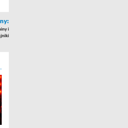
jny:
iny i
niki