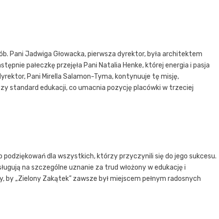
ób. Pani Jadwiga Głowacka, pierwsza dyrektor, była architektem
astępnie pałeczkę przejęła Pani Natalia Henke, której energia i pasja
yrektor, Pani Mirella Salamon-Tyma, kontynuuje tę misję,
y standard edukacji, co umacnia pozycję placówki w trzeciej
o podziękowań dla wszystkich, którzy przyczynili się do jego sukcesu.
sługują na szczególne uznanie za trud włożony w edukację i
y, by „Zielony Zakątek” zawsze był miejscem pełnym radosnych