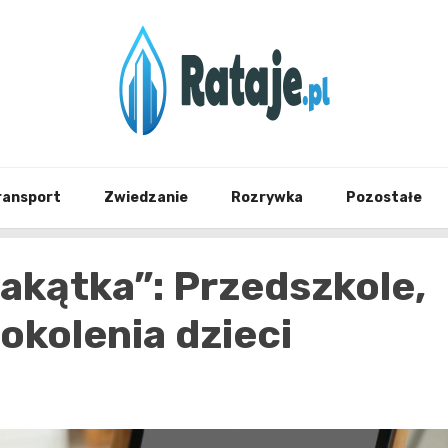
Informacje z Poznania i okolic
Rataj
ransport
Zwiedzanie
Rozrywka
Pozostałe
Zakątka”: Przedszkole,
kolenia dzieci