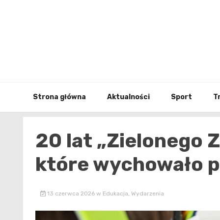
Skip
to
content
Strona główna
Aktualności
Sport
T
20 lat „Zielonego 
które wychowało po
13 czerwca 2026
w
Edukacja
,
Wydarzenia