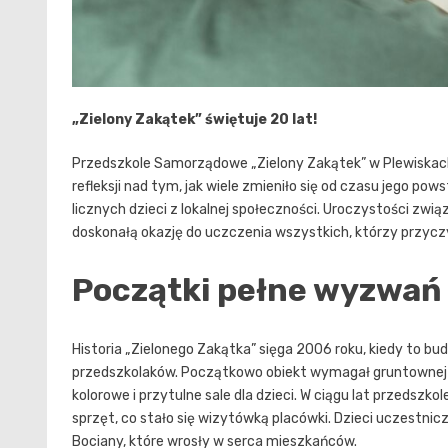
„Zielony Zakątek” świętuje 20 lat!
Przedszkole Samorządowe „Zielony Zakątek” w Plewiskach 
refleksji nad tym, jak wiele zmieniło się od czasu jego p
licznych dzieci z lokalnej społeczności. Uroczystości zwi
doskonałą okazję do uczczenia wszystkich, którzy przyczyni
Początki pełne wyzwań
Historia „Zielonego Zakątka” sięga 2006 roku, kiedy to bu
przedszkolaków. Początkowo obiekt wymagał gruntownej 
kolorowe i przytulne sale dla dzieci. W ciągu lat przedsz
sprzęt, co stało się wizytówką placówki. Dzieci uczestnicz
Bociany, które wrosły w serca mieszkańców.