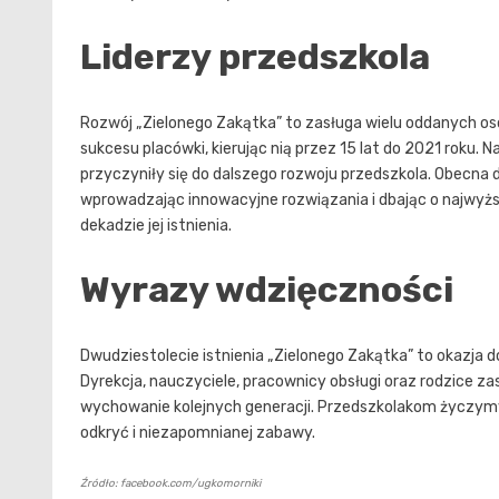
Liderzy przedszkola
Rozwój „Zielonego Zakątka” to zasługa wielu oddanych os
sukcesu placówki, kierując nią przez 15 lat do 2021 roku. N
przyczyniły się do dalszego rozwoju przedszkola. Obecna d
wprowadzając innowacyjne rozwiązania i dbając o najwyższ
dekadzie jej istnienia.
Wyrazy wdzięczności
Dwudziestolecie istnienia „Zielonego Zakątka” to okazja d
Dyrekcja, nauczyciele, pracownicy obsługi oraz rodzice za
wychowanie kolejnych generacji. Przedszkolakom życzym
odkryć i niezapomnianej zabawy.
Źródło: facebook.com/ugkomorniki