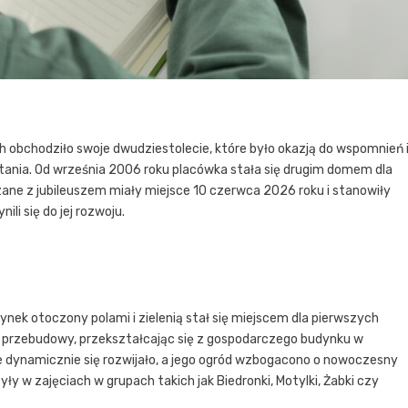
obchodziło swoje dwudziestolecie, które było okazją do wspomnień 
owstania. Od września 2006 roku placówka stała się drugim domem dla
ązane z jubileuszem miały miejsce 10 czerwca 2026 roku i stanowiły
li się do jej rozwoju.
dynek otoczony polami i zielenią stał się miejscem dla pierwszych
przebudowy, przekształcając się z gospodarczego budynku w
kole dynamicznie się rozwijało, a jego ogród wzbogacono o nowoczesny
yły w zajęciach w grupach takich jak Biedronki, Motylki, Żabki czy