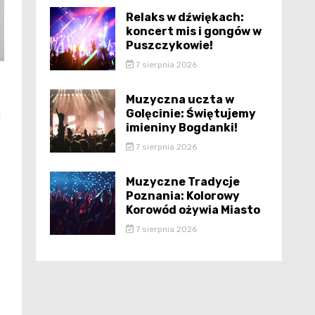
Relaks w dźwiękach:
koncert mis i gongów w
Puszczykowie!
7 sierpnia 2026
Muzyczna uczta w
Golęcinie: Świętujemy
i
imieniny Bogdanki!
7 sierpnia 2026
Muzyczne Tradycje
Poznania: Kolorowy
Korowód ożywia Miasto
7 sierpnia 2026