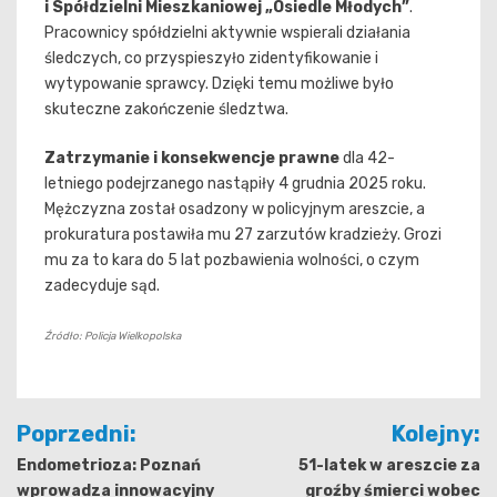
i Spółdzielni Mieszkaniowej „Osiedle Młodych”
.
Pracownicy spółdzielni aktywnie wspierali działania
śledczych, co przyspieszyło zidentyfikowanie i
wytypowanie sprawcy. Dzięki temu możliwe było
skuteczne zakończenie śledztwa.
Zatrzymanie i konsekwencje prawne
dla 42-
letniego podejrzanego nastąpiły 4 grudnia 2025 roku.
Mężczyzna został osadzony w policyjnym areszcie, a
prokuratura postawiła mu 27 zarzutów kradzieży. Grozi
mu za to kara do 5 lat pozbawienia wolności, o czym
zadecyduje sąd.
Źródło: Policja Wielkopolska
Nawigacja
Poprzedni:
Kolejny:
wpisu
Endometrioza: Poznań
51-latek w areszcie za
wprowadza innowacyjny
groźby śmierci wobec