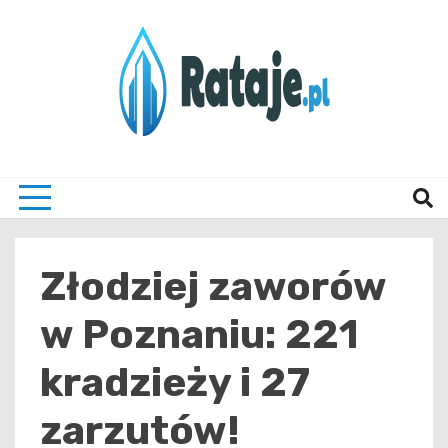
Skip
to
content
Informacje z Poznania i okolic
Rataj
Złodziej zaworów
w Poznaniu: 221
kradzieży i 27
zarzutów!