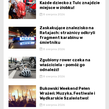
Każde dziecko z Tulc znajdzie
miejsce w żłobku!
8 sierpnia 2026
Zaskakujące znalezisko na
Ratajach: strażnicy odkryli
fragment karabinu w
śmietniku
8 sierpnia 2026
Zgubiony rower czeka na
właściciela – pomóż go
odnaleźć!
8 sierpnia 2026
Bukowski Weekend Pełen
Wrażeń: Muzyka, Festiwale i
Wędkarskie Szaleństwo!
8 sierpnia 2026