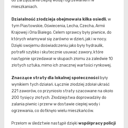
do zarządzania ciepłą wodą i ogrzewaniem w
mieszkaniach.
Działalność złodzieja obejmowała kilka osiedli
, w
tym Piastowskie, Oświecenia, Lecha, Czecha, Armii
Krajowej i Orła Białego. Celem sprawcy były piwnice, do
których włamywał się zarówno w dzień, jak i w nocy.
Dzięki swojemu doświadczeniu jako były hydraulik,
potrafił szybko i skutecznie usuwać zawory, które
następnie sprzedawał w skupach złomu za zaledwie 10
złotych sztuka, mimo ich znacznej wartości rynkowej.
Znaczące straty dla lokalnej społeczności
były
wynikiem tych działań. Łącznie złodziej zdołał ukraść
221 zaworów, co przyniosło straty szacowane na około
200 tysięcy złotych. Złodziejstwa doprowadziły do
zalania piwnic i przerw w dostawie ciepłej wody i
ogrzewania, co dotknęło wielu mieszkańców.
Przełom w śledztwie nastąpił dzięki
współpracy policji