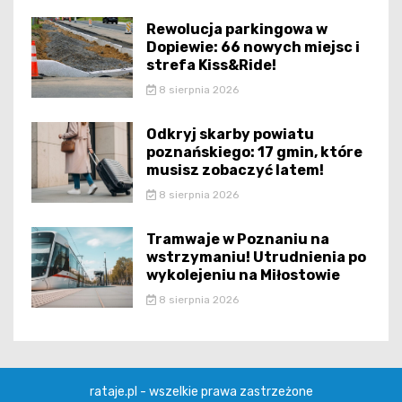
Rewolucja parkingowa w
Dopiewie: 66 nowych miejsc i
strefa Kiss&Ride!
8 sierpnia 2026
Odkryj skarby powiatu
poznańskiego: 17 gmin, które
musisz zobaczyć latem!
8 sierpnia 2026
Tramwaje w Poznaniu na
wstrzymaniu! Utrudnienia po
wykolejeniu na Miłostowie
8 sierpnia 2026
rataje.pl - wszelkie prawa zastrzeżone