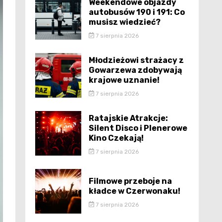
Weekendowe objazdy
autobusów 190 i 191: Co
musisz wiedzieć?
7 sierpnia 2026
Młodzieżowi strażacy z
Gowarzewa zdobywają
krajowe uznanie!
7 sierpnia 2026
Ratajskie Atrakcje:
Silent Disco i Plenerowe
Kino Czekają!
7 sierpnia 2026
Filmowe przeboje na
kładce w Czerwonaku!
7 sierpnia 2026