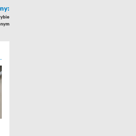
jny:
ybie
onym