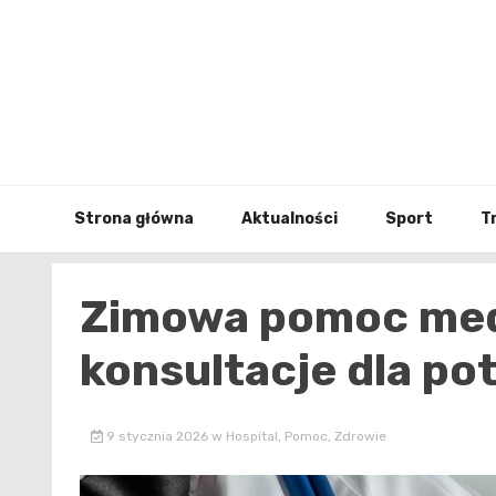
Skip
to
content
Strona główna
Aktualności
Sport
T
Zimowa pomoc med
konsultacje dla po
9 stycznia 2026
w
Hospital
,
Pomoc
,
Zdrowie