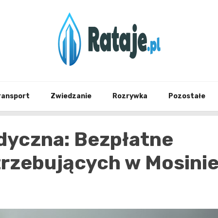
Informacje z Poznania i okolic
Rataj
ransport
Zwiedzanie
Rozrywka
Pozostałe
yczna: Bezpłatne
trzebujących w Mosini