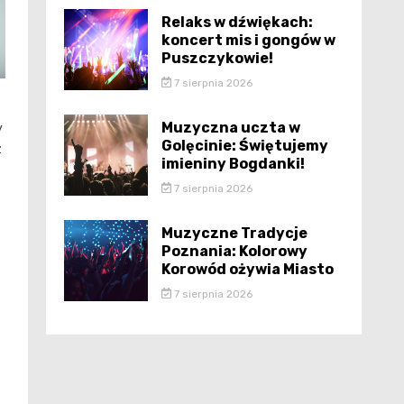
Relaks w dźwiękach:
koncert mis i gongów w
Puszczykowie!
7 sierpnia 2026
Muzyczna uczta w
y
Golęcinie: Świętujemy
z
imieniny Bogdanki!
7 sierpnia 2026
Muzyczne Tradycje
Poznania: Kolorowy
Korowód ożywia Miasto
7 sierpnia 2026