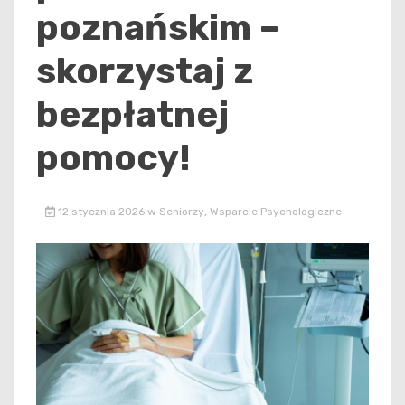
poznańskim –
skorzystaj z
bezpłatnej
pomocy!
12 stycznia 2026
w
Seniorzy
,
Wsparcie Psychologiczne