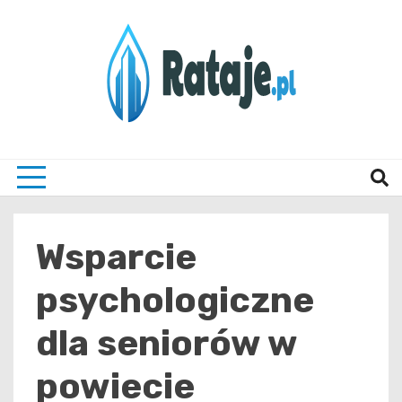
Skip
to
content
Informacje z Poznania i okolic
Rataj
Wsparcie
psychologiczne
dla seniorów w
powiecie