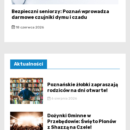
Bezpieczni seniorzy: Poznań wprowadza
darmowe czujniki dymu i czadu
18 czerwca 2026
Aktualności
Poznańskie żłobki zapraszają
rodziców na dni otwarte!
6 sierpnia 2026
Dożynki Gminne w
Przebędowie: Święto Plonów
z Shazzą na Czele!