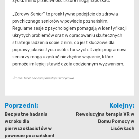
życiu, mimo przeciwności, które mogą napotkać.
„Zdrowy Senior” to proaktywne podejście do zdrowia
psychicznego seniorów w powiecie poznańskim.
Regularne sesje z psychologiem pomagają w identyfikacji
ukrytych problemów oraz w opracowaniu skutecznych
strategii radzenia sobie z nimi, co jest kluczowe dla
poprawy jakości życia osób starszych. Dzięki programowi
seniorzy mogą uzyskać niezbędne wsparcie, które
pomoże im lepiej stawić czoła codziennym wyzwaniom.
Źródło: facebook.com/miastopuszczykowo
Nawigacja
Poprzedni:
Kolejny:
wpisu
Bezpłatne badania
Rewolucyjna terapia VR w
wzroku dla
Domu Pomocy w
pierwszoklasistów w
Lisówkach
powiecie poznańskim!