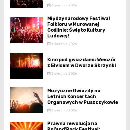
6 sierpnia 2026
Międzynarodowy Festiwal
Folkloru w Murowanej
Goślinie: Święto Kultury
Ludowej!
6 sierpnia 2026
Kino pod gwiazdami: Wieczór
z Elvisem w Dworze Skrzynki
6 sierpnia 2026
Muzyczne Gwiazdy na
Letnich Koncertach
Organowych w Puszczykowie
6 sierpnia 2026
Prawna rewolucja na
Pol’and’Rock Festival: