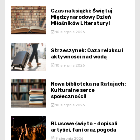
Czas na książki: Świętuj
Międzynarodowy Dzień
Miłośników Literatury!
10 sierpnia 2026
Strzeszynek: Oaza relaksu i
aktywności nad wodą
10 sierpnia 2026
Nowa biblioteka na Ratajach:
Kulturalne serce
społeczności!
10 sierpnia 2026
BLusowe święto – dopisali
artyści, fani oraz pogoda
9 sierpnia 2026