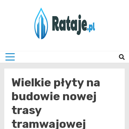
Skip
to
content
Informacje z Poznania i okolic
Rataj
Wielkie płyty na
budowie nowej
trasy
tramwajowej