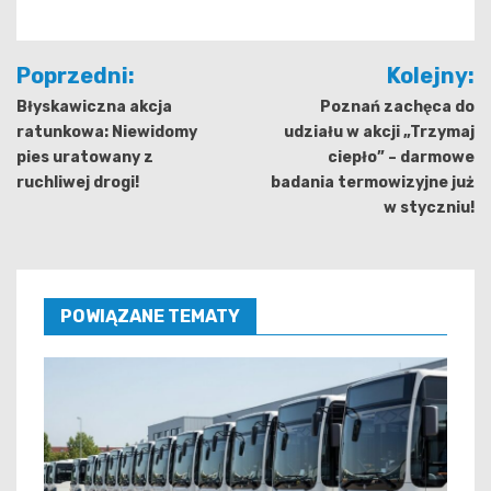
Nawigacja
Poprzedni:
Kolejny:
wpisu
Błyskawiczna akcja
Poznań zachęca do
ratunkowa: Niewidomy
udziału w akcji „Trzymaj
pies uratowany z
ciepło” – darmowe
ruchliwej drogi!
badania termowizyjne już
w styczniu!
POWIĄZANE TEMATY