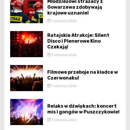
Młodzieżowi strażacy z
Gowarzewa zdobywają
krajowe uznanie!
7 sierpnia 2026
Ratajskie Atrakcje: Silent
Disco i Plenerowe Kino
Czekają!
7 sierpnia 2026
Filmowe przeboje na kładce w
Czerwonaku!
7 sierpnia 2026
Relaks w dźwiękach: koncert
mis i gongów w Puszczykowie!
7 sierpnia 2026