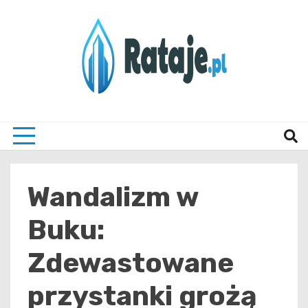
Skip
to
content
Informacje z Poznania i okolic
Rataj
Wandalizm w
Buku:
Zdewastowane
przystanki grożą