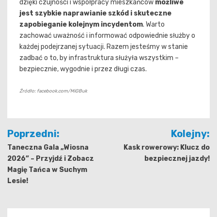
dzięki czujności i współpracy mieszkańców
możliwe
jest szybkie naprawianie szkód i skuteczne
zapobieganie kolejnym incydentom
. Warto
zachować uważność i informować odpowiednie służby o
każdej podejrzanej sytuacji. Razem jesteśmy w stanie
zadbać o to, by infrastruktura służyła wszystkim –
bezpiecznie, wygodnie i przez długi czas.
Źródło: facebook.com/MiGBuk
Nawigacja
Poprzedni:
Kolejny:
wpisu
Taneczna Gala „Wiosna
Kask rowerowy: Klucz do
2026” – Przyjdź i Zobacz
bezpiecznej jazdy!
Magię Tańca w Suchym
Lesie!