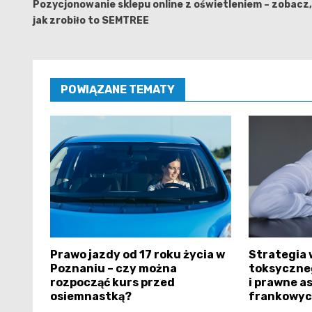
wpisu
Pozycjonowanie sklepu online z oświetleniem – zobacz,
jak zrobiło to SEMTREE
POWIĄZANE TEMATY
Prawo jazdy od 17 roku życia w
Strategia 
Poznaniu – czy można
toksyczne
rozpocząć kurs przed
i prawne 
osiemnastką?
frankowy