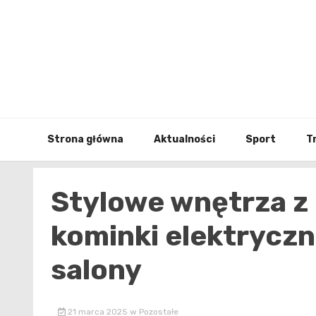
Skip
to
content
Strona główna
Aktualności
Sport
T
Stylowe wnętrza z
kominki elektryczn
salony
21 marca 2025
w
Pozostałe