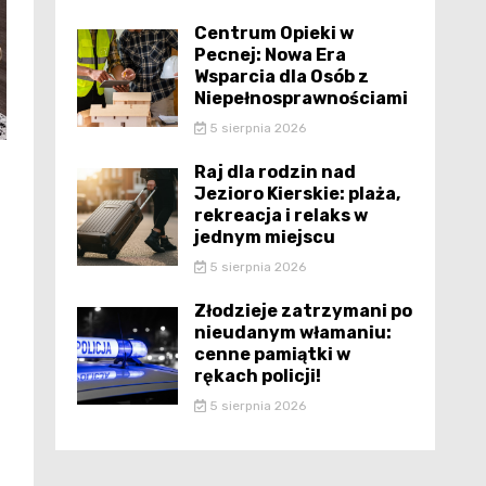
Centrum Opieki w
Pecnej: Nowa Era
Wsparcia dla Osób z
Niepełnosprawnościami
5 sierpnia 2026
Raj dla rodzin nad
Jezioro Kierskie: plaża,
rekreacja i relaks w
jednym miejscu
5 sierpnia 2026
Złodzieje zatrzymani po
nieudanym włamaniu:
cenne pamiątki w
rękach policji!
5 sierpnia 2026