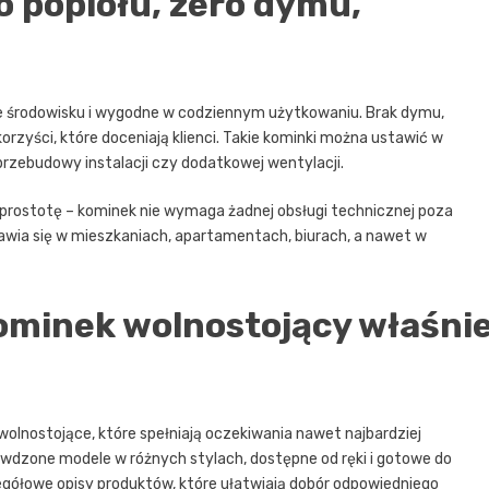
ro popiołu, zero dymu,
e środowisku i wygodne w codziennym użytkowaniu. Brak dymu,
orzyści, które doceniają klienci. Takie kominki można ustawić w
rzebudowy instalacji czy dodatkowej wentylacji.
e prostotę – kominek nie wymaga żadnej obsługi technicznej poza
jawia się w mieszkaniach, apartamentach, biurach, a nawet w
ominek wolnostojący właśni
wolnostojące, które spełniają oczekiwania nawet najbardziej
wdzone modele w różnych stylach, dostępne od ręki i gotowe do
egółowe opisy produktów, które ułatwiają dobór odpowiedniego