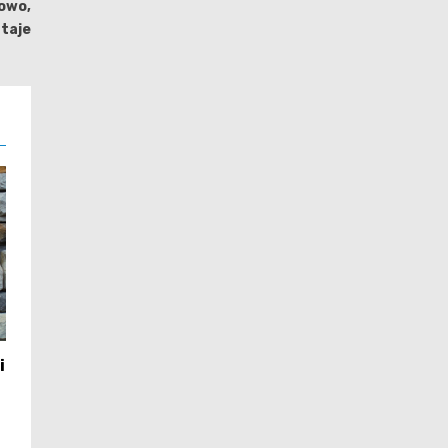
owo,
ataje
i