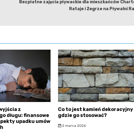
Bezpłatne zajęcia pływackie dla mieszkańców Chart
Rataje i Żegrze na Pływalni R
wyjścia z
Co to jest kamień dekoracyjny 
go długu: finansowe
gdzie go stosować?
aspekty upadku umów
2 marca 2026
ch