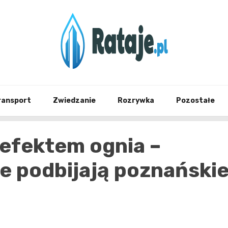
Informacje z Poznania i okolic
Rataj
ransport
Zwiedzanie
Rozrywka
Pozostałe
 efektem ognia –
e podbijają poznański