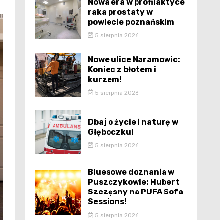
Nowa era w profilaktyce
raka prostaty w
powiecie poznańskim
5 sierpnia 2026
Nowe ulice Naramowic:
Koniec z błotem i
kurzem!
5 sierpnia 2026
Dbaj o życie i naturę w
Głęboczku!
5 sierpnia 2026
Bluesowe doznania w
Puszczykowie: Hubert
Szczęsny na PUFA Sofa
Sessions!
5 sierpnia 2026