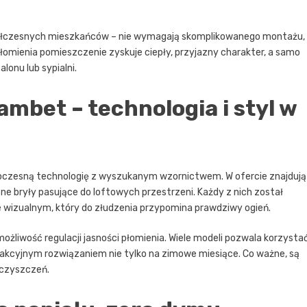
spółczesnych mieszkańców – nie wymagają skomplikowanego montażu,
płomienia pomieszczenie zyskuje ciepły, przyjazny charakter, a samo
onu lub sypialni.
mbet – technologia i styl w
woczesną technologię z wyszukanym wzornictwem. W ofercie znajdują
ne bryły pasujące do loftowych przestrzeni. Każdy z nich został
 wizualnym, który do złudzenia przypomina prawdziwy ogień.
możliwość regulacji jasności płomienia. Wiele modeli pozwala korzysta
atrakcyjnym rozwiązaniem nie tylko na zimowe miesiące. Co ważne, są
eczyszczeń.