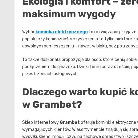
Ekologia i komfort – ze
maksimum wygody
Wybór
kominka elektrycznego
to rozwiązanie przyjazn
popiołu czy konieczności czyszczenia to tylko niektóre z k
dowolnym pomieszczeniu – nawet w bloku, bez potrzeby p
To także doskonała propozycja dla osób, które cenią sobi
podłączeniem do gniazdka. Dzięki temu coraz częściej po
przestrzeniach usługowych.
Dlaczego warto kupić k
w Grambet?
Sklep internetowy
Grambet
oferuje kominki elektryczne 
wymagających klientów. W asortymencie znajdują się spra
wysyłki. Klienci mogą liczyć na fachowe doradztwo i szcz