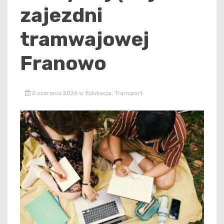
zajezdni
tramwajowej
Franowo
2 czerwca 2026
w
Edukacja
,
Transport