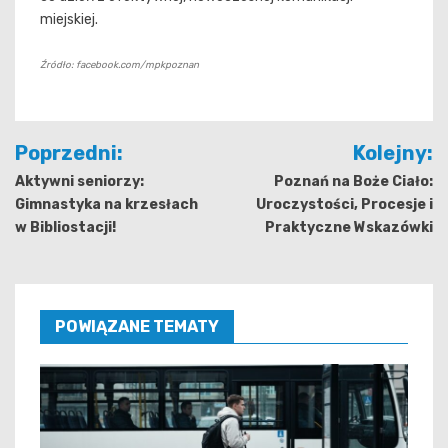
miejskiej.
Źródło: facebook.com/mpkpoznan
Nawigacja
Poprzedni:
Kolejny:
wpisu
Aktywni seniorzy:
Poznań na Boże Ciało:
Gimnastyka na krzesłach
Uroczystości, Procesje i
w Bibliostacji!
Praktyczne Wskazówki
POWIĄZANE TEMATY