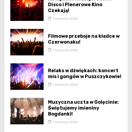
Disco i Plenerowe Kino
Czekają!
7 sierpnia 2026
Filmowe przeboje na kładce w
Czerwonaku!
7 sierpnia 2026
Relaks w dźwiękach: koncert
mis i gongów w Puszczykowie!
7 sierpnia 2026
Muzyczna uczta w Golęcinie:
Świętujemy imieniny
Bogdanki!
7 sierpnia 2026