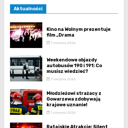
Aktualności
Kino na Wolnym prezentuje
film „Drama
7 sierpnia 2026
Weekendowe objazdy
autobusów 190 i 191: Co
musisz wiedzieć?
7 sierpnia 2026
Młodzieżowi strażacy z
Gowarzewa zdobywają
krajowe uznanie!
7 sierpnia 2026
Ratajskie Atrakcje: Silent