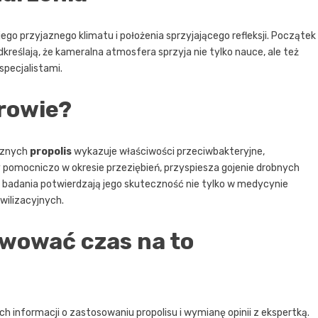
go przyjaznego klimatu i położenia sprzyjającego refleksji. Początek
reślają, że kameralna atmosfera sprzyja nie tylko nauce, ale też
specjalistami.
drowie?
icznych
propolis
wykazuje właściwości przeciwbakteryjne,
pomocniczo w okresie przeziębień, przyspiesza gojenie drobnych
 badania potwierdzają jego skuteczność nie tylko w medycynie
wilizacyjnych.
wować czas na to
informacji o zastosowaniu propolisu i wymianę opinii z ekspertką.