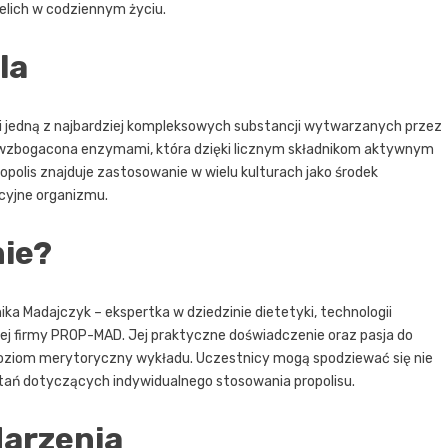
lich w codziennym życiu.
la
owi jedną z najbardziej kompleksowych substancji wytwarzanych przez
ku wzbogacona enzymami, która dzięki licznym składnikom aktywnym
polis znajduje zastosowanie w wielu kulturach jako środek
cyjne organizmu.
nie?
ika Madajczyk – ekspertka w dziedzinie dietetyki, technologii
nnej firmy PROP-MAD. Jej praktyczne doświadczenie oraz pasja do
poziom merytoryczny wykładu. Uczestnicy mogą spodziewać się nie
pytań dotyczących indywidualnego stosowania propolisu.
darzenia