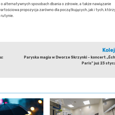
 o alternatywnych sposobach dbania o zdrowie, a także nawiązanie
rtościowa propozycja zarówno dla początkujących, jak i tych, którz
 rutynie.
Kole
u:
Paryska magia w Dworze Skrzynki – koncert „Éc
Paris” już 23 styc