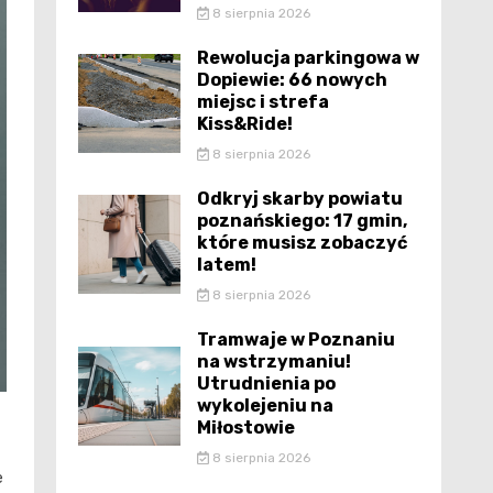
8 sierpnia 2026
Rewolucja parkingowa w
Dopiewie: 66 nowych
miejsc i strefa
Kiss&Ride!
8 sierpnia 2026
Odkryj skarby powiatu
poznańskiego: 17 gmin,
które musisz zobaczyć
latem!
8 sierpnia 2026
Tramwaje w Poznaniu
na wstrzymaniu!
Utrudnienia po
wykolejeniu na
Miłostowie
8 sierpnia 2026
e