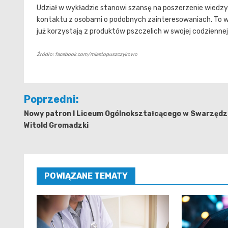
Udział w wykładzie stanowi szansę na poszerzenie wiedzy
kontaktu z osobami o podobnych zainteresowaniach. To wa
już korzystają z produktów pszczelich w swojej codziennej
Źródło: facebook.com/miastopuszczykowo
Nawigacja
Poprzedni:
wpisu
Nowy patron I Liceum Ogólnokształcącego w Swarzędz
Witold Gromadzki
POWIĄZANE TEMATY