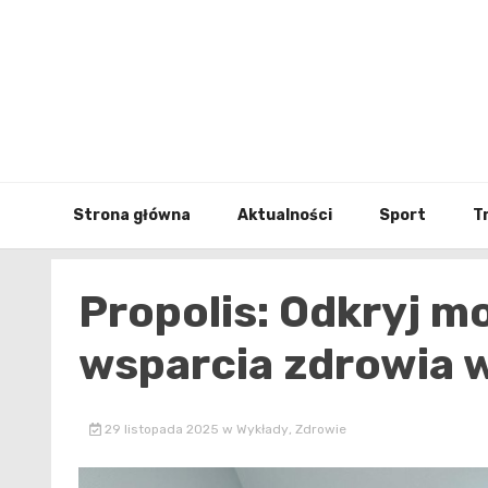
Skip
to
content
Strona główna
Aktualności
Sport
T
Propolis: Odkryj m
wsparcia zdrowia 
29 listopada 2025
w
Wykłady
,
Zdrowie