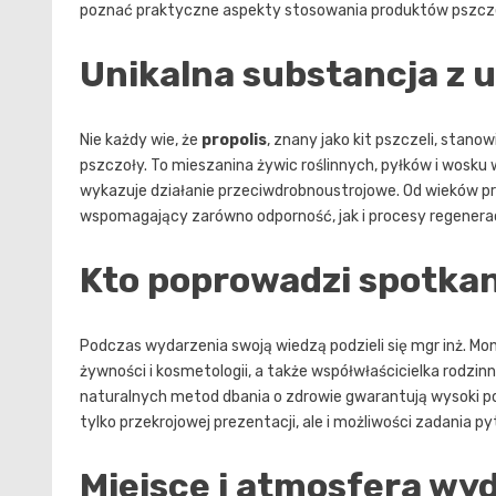
poznać praktyczne aspekty stosowania produktów pszcze
Unikalna substancja z u
Nie każdy wie, że
propolis
, znany jako kit pszczeli, stan
pszczoły. To mieszanina żywic roślinnych, pyłków i wos
wykazuje działanie przeciwdrobnoustrojowe. Od wieków pro
wspomagający zarówno odporność, jak i procesy regenera
Kto poprowadzi spotka
Podczas wydarzenia swoją wiedzą podzieli się mgr inż. Mon
żywności i kosmetologii, a także współwłaścicielka rodzi
naturalnych metod dbania o zdrowie gwarantują wysoki 
tylko przekrojowej prezentacji, ale i możliwości zadania 
Miejsce i atmosfera wy