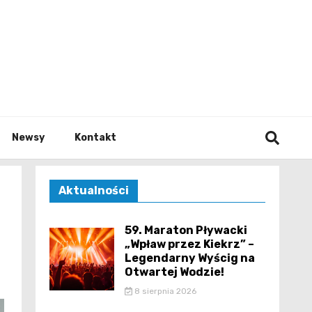
e.pl
Newsy
Kontakt
Aktualności
59. Maraton Pływacki
„Wpław przez Kiekrz” –
Legendarny Wyścig na
Otwartej Wodzie!
8 sierpnia 2026