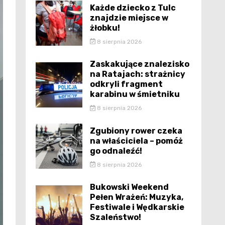
Każde dziecko z Tulc
znajdzie miejsce w
żłobku!
8 sierpnia 2026
Zaskakujące znalezisko
na Ratajach: strażnicy
odkryli fragment
karabinu w śmietniku
8 sierpnia 2026
Zgubiony rower czeka
na właściciela – pomóż
go odnaleźć!
8 sierpnia 2026
Bukowski Weekend
Pełen Wrażeń: Muzyka,
Festiwale i Wędkarskie
Szaleństwo!