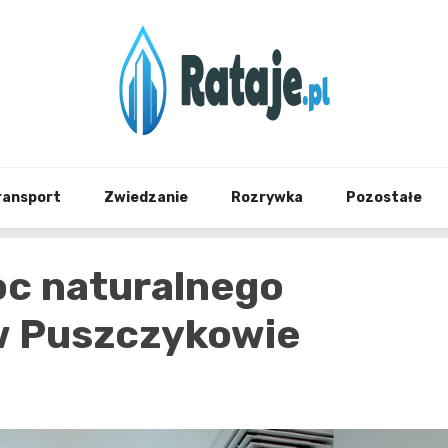
Informacje z Poznania i okolic
Rataj
ransport
Zwiedzanie
Rozrywka
Pozostałe
oc naturalnego
w Puszczykowie