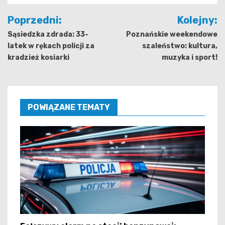
Nawigacja
Poprzedni:
Kolejny:
wpisu
Sąsiedzka zdrada: 33-
Poznańskie weekendowe
latek w rękach policji za
szaleństwo: kultura,
kradzież kosiarki
muzyka i sport!
POWIĄZANE TEMATY