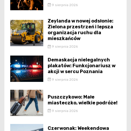
9 sierpnia 2026
Zeylanda w nowej odsłonie:
Zielona przestrzeń i lepsza
organizacja ruchu dla
mieszkańców
9 sierpnia 2026
Demaskacja nielegalnych
plakatów: Funkcjonariusz w
akcji w sercu Poznania
9 sierpnia 2026
Puszczykowo: Małe
miasteczko, wielkie podróże!
9 sierpnia 2026
Czerwonak: Weekendowa