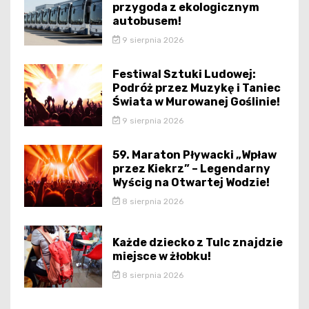
przygoda z ekologicznym
autobusem!
9 sierpnia 2026
Festiwal Sztuki Ludowej:
Podróż przez Muzykę i Taniec
Świata w Murowanej Goślinie!
9 sierpnia 2026
59. Maraton Pływacki „Wpław
przez Kiekrz” – Legendarny
Wyścig na Otwartej Wodzie!
8 sierpnia 2026
Każde dziecko z Tulc znajdzie
miejsce w żłobku!
8 sierpnia 2026