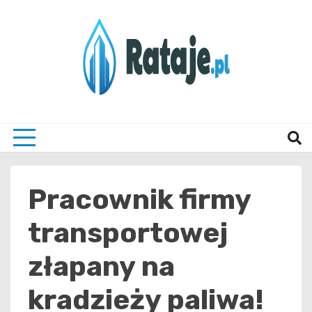
Skip
to
content
Informacje z Poznania i okolic
Rataj
Pracownik firmy
transportowej
złapany na
kradzieży paliwa!