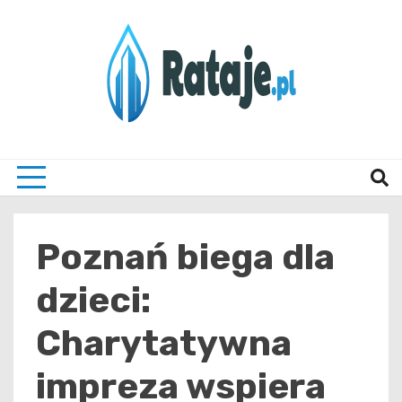
Skip
to
content
Informacje z Poznania i okolic
Rataj
Poznań biega dla
dzieci:
Charytatywna
impreza wspiera