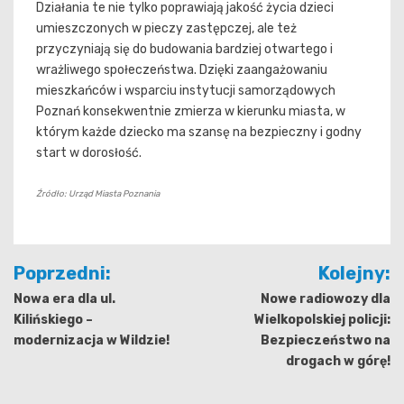
Działania te nie tylko poprawiają jakość życia dzieci
umieszczonych w pieczy zastępczej, ale też
przyczyniają się do budowania bardziej otwartego i
wrażliwego społeczeństwa. Dzięki zaangażowaniu
mieszkańców i wsparciu instytucji samorządowych
Poznań konsekwentnie zmierza w kierunku miasta, w
którym każde dziecko ma szansę na bezpieczny i godny
start w dorosłość.
Źródło: Urząd Miasta Poznania
Nawigacja
Poprzedni:
Kolejny:
wpisu
Nowa era dla ul.
Nowe radiowozy dla
Kilińskiego –
Wielkopolskiej policji:
modernizacja w Wildzie!
Bezpieczeństwo na
drogach w górę!