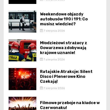
Weekendowe objazdy
autobusów 190 i 191: Co
musisz wiedzieć?
7 sierpnia 2026
Młodzieżowi strażacy z
Gowarzewa zdobywają
krajowe uznanie!
7 sierpnia 2026
Ratajskie Atrakcje: Silent
Disco i Plenerowe Kino
Czekają!
7 sierpnia 2026
Filmowe przeboje na kładce w
Czerwonaku!