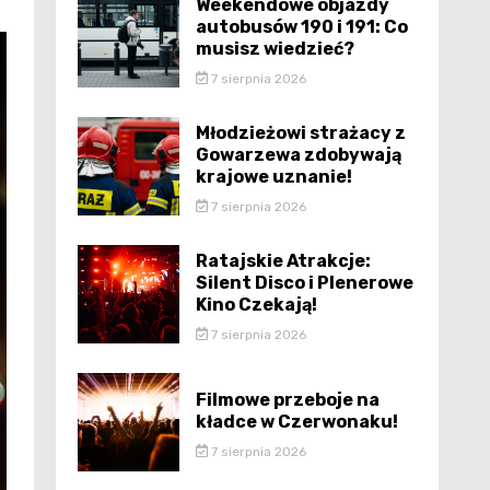
Weekendowe objazdy
autobusów 190 i 191: Co
musisz wiedzieć?
7 sierpnia 2026
Młodzieżowi strażacy z
Gowarzewa zdobywają
krajowe uznanie!
7 sierpnia 2026
Ratajskie Atrakcje:
Silent Disco i Plenerowe
Kino Czekają!
7 sierpnia 2026
Filmowe przeboje na
kładce w Czerwonaku!
7 sierpnia 2026