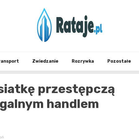
Informacje z Poznania i okolic
Rataj
ransport
Zwiedzanie
Rozrywka
Pozostałe
 siatkę przestępczą
legalnym handlem
oń