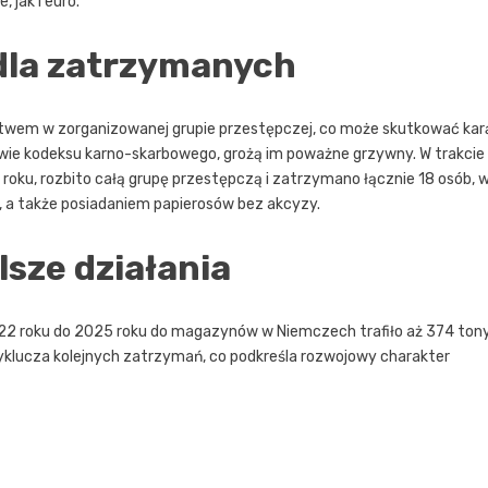
 jak i euro.
dla zatrzymanych
wem w zorganizowanej grupie przestępczej, co może skutkować kar
awie kodeksu karno-skarbowego, grożą im poważne grzywny. W trakcie
 roku, rozbito całą grupę przestępczą i zatrzymano łącznie 18 osób, 
, a także posiadaniem papierosów bez akcyzy.
lsze działania
22 roku do 2025 roku do magazynów w Niemczech trafiło aż 374 ton
e wyklucza kolejnych zatrzymań, co podkreśla rozwojowy charakter