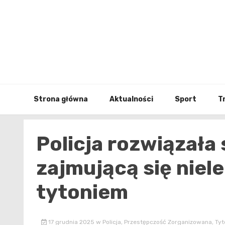
Skip
to
content
Strona główna
Aktualności
Sport
T
Policja rozwiązała
zajmującą się nie
tytoniem
17 grudnia 2025
w
Policja
,
Przestępczość Zorganizowana
,
Tyt