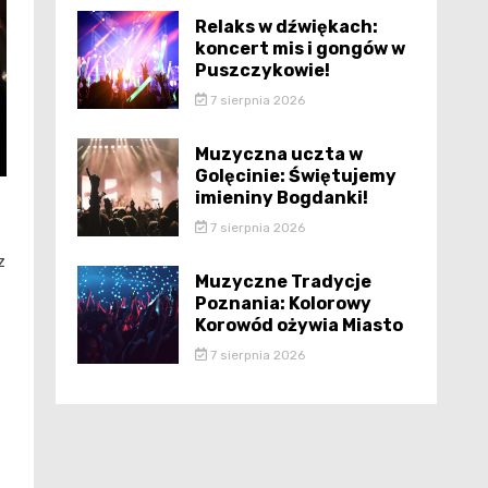
Relaks w dźwiękach:
koncert mis i gongów w
Puszczykowie!
7 sierpnia 2026
Muzyczna uczta w
Golęcinie: Świętujemy
imieniny Bogdanki!
7 sierpnia 2026
z
Muzyczne Tradycje
Poznania: Kolorowy
Korowód ożywia Miasto
7 sierpnia 2026