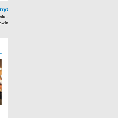
jny:
lu –
owie