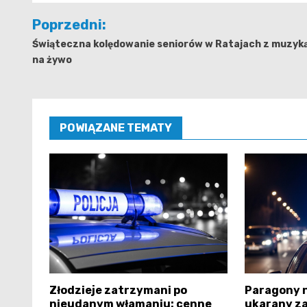
Nawigacja
Poprzedni:
wpisu
Świąteczna kolędowanie seniorów w Ratajach z muzyk
na żywo
POWIĄZANE TEMATY
Złodzieje zatrzymani po
Paragony n
nieudanym włamaniu: cenne
ukarany za