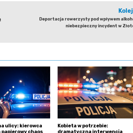
Kole
ą
Deportacja rowerzysty pod wpływem alkoho
niebezpieczny incydent w Złot
a ulicy: kierowca
Kobieta w potrzebie:
 papierowy chaos
dramatyczna interwencja