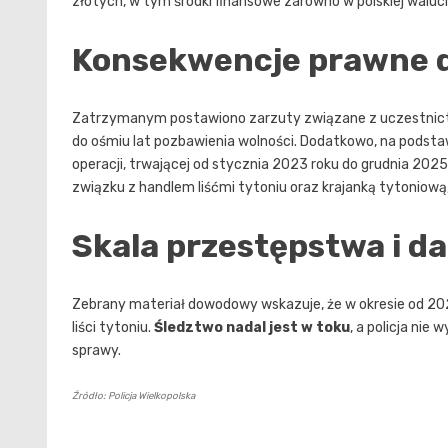
złotych, w tym środki finansowe zarówno w polskiej walucie,
Konsekwencje prawne 
Zatrzymanym postawiono zarzuty związane z uczestnict
do ośmiu lat pozbawienia wolności. Dodatkowo, na podst
operacji, trwającej od stycznia 2023 roku do grudnia 2025
związku z handlem liśćmi tytoniu oraz krajanką tytoniową
Skala przestępstwa i da
Zebrany materiał dowodowy wskazuje, że w okresie od 20
liści tytoniu.
Śledztwo nadal jest w toku
, a policja ni
sprawy.
Źródło: Policja Wielkopolska