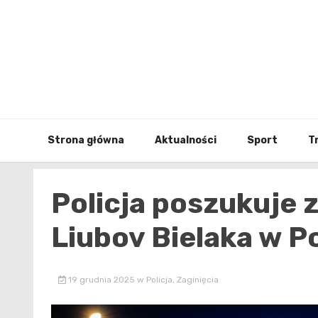
Skip
to
content
Strona główna
Aktualności
Sport
T
Policja poszukuje z
Liubov Bielaka w P
19 grudnia 2025
w
Policja
,
Zaginięcia