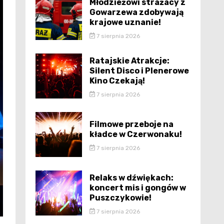
Młodzieżowi strażacy z
Gowarzewa zdobywają
krajowe uznanie!
7 sierpnia 2026
Ratajskie Atrakcje:
Silent Disco i Plenerowe
Kino Czekają!
7 sierpnia 2026
Filmowe przeboje na
kładce w Czerwonaku!
7 sierpnia 2026
Relaks w dźwiękach:
koncert mis i gongów w
Puszczykowie!
7 sierpnia 2026