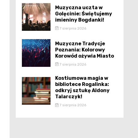
Muzyczna uczta w
Golęcinie: Świętujemy
imieniny Bogdanki!
7 sierpnia 2026
Muzyczne Tradycje
Poznania: Kolorowy
Korowód ożywia Miasto
7 sierpnia 2026
Kostiumowa magia w
bibliotece Rogalinka:
odkryj sztukę Aldony
Talarczyk!
7 sierpnia 2026