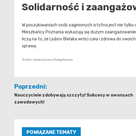
Solidarność i zaangażo
W poszukiwaniach osób zaginionych istotna jest nie tylko 
Mieszkańcy Poznania wykazują się dużym zaangażowaniem
liczą na to, że Liubov Bielaka wróci cała i zdrowa do swoic
sprawę.
Źródło: facebook.com/PolicjaPoznan
Nawigacja
Poprzedni:
wpisu
Nauczyciele zdobywają szczyty! Sukcesy w awansach
zawodowych!
POWIĄZANE TEMATY