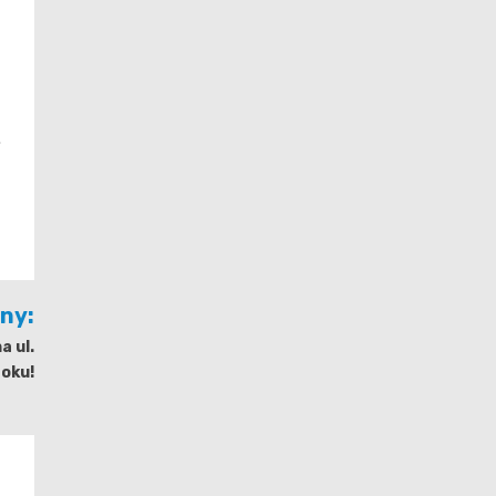
ę
jny:
 ul.
toku!