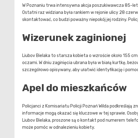
W Poznaniu trwa intensywna akcja poszukiwawcza 85-letnie
Ostatni raz widziana była rankiem w rejonie ulicy 28 czerw
skontaktować, co budzi poważny niepokój jej rodziny. Poli
Wizerunek zaginionej
Liubov Bielaka to starsza kobieta o wzroście około 155 cm
oczami. W dniu zaginięcia ubrana była w białą kurtkę, beż
szczegółowo opisywany, aby ułatwić identyfikację i pomoc
Apel do mieszkańców
Policjanci z Komisariatu Policji Poznań Wilda podkreślają 
informacje mogą okazać się kluczowe w tej sprawie. Osoby
Liubov Bielaka, proszone są o kontakt pod numerem tele
może pomóc w odnalezieniu kobiety.