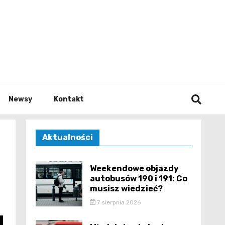
e.pl
Newsy
Kontakt
Aktualności
Weekendowe objazdy
autobusów 190 i 191: Co
musisz wiedzieć?
7 sierpnia 2026