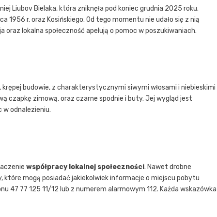
j Liubov Bielaka, która zniknęła pod koniec grudnia 2025 roku.
ca 1956 r. oraz Kosińskiego. Od tego momentu nie udało się z nią
cja oraz lokalna społeczność apelują o pomoc w poszukiwaniach.
, krępej budowie, z charakterystycznymi siwymi włosami i niebieskimi
ową czapkę zimową, oraz czarne spodnie i buty. Jej wygląd jest
 w odnalezieniu.
znaczenie
współpracy lokalnej społeczności
. Nawet drobne
, które mogą posiadać jakiekolwiek informacje o miejscu pobytu
fonu 47 77 125 11/12 lub z numerem alarmowym 112. Każda wskazówka