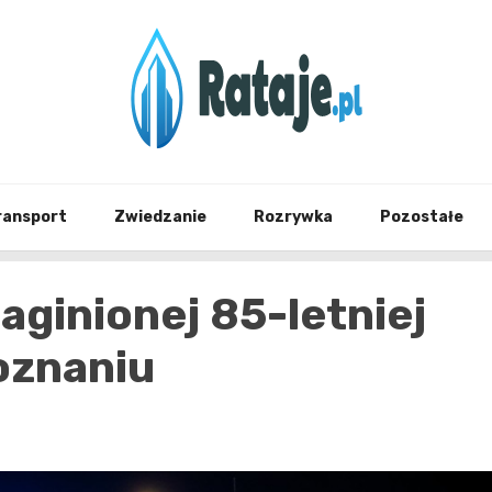
Informacje z Poznania i okolic
Rataj
ransport
Zwiedzanie
Rozrywka
Pozostałe
aginionej 85-letniej
oznaniu